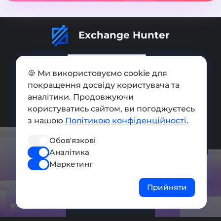
Exchange Hunter
🍪 Ми використовуємо cookie для
покращення досвіду користувача та
Додати обмінник
аналітики. Продовжуючи
користуватись сайтом, ви погоджуєтесь
Мапа сайту
з нашою
Політикою конфіденційності
.
Press kit
Обов'язкові
Умови використання
Аналітика
Політика конфіденційності
Маркетинг
СОЦ. МЕРЕЖІ
Прийняти