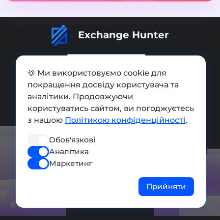
Exchange Hunter
🍪 Ми використовуємо cookie для
покращення досвіду користувача та
Додати обмінник
аналітики. Продовжуючи
користуватись сайтом, ви погоджуєтесь
Мапа сайту
з нашою
Політикою конфіденційності
.
Press kit
Обов'язкові
Умови використання
Аналітика
Політика конфіденційності
Маркетинг
СОЦ. МЕРЕЖІ
Прийняти