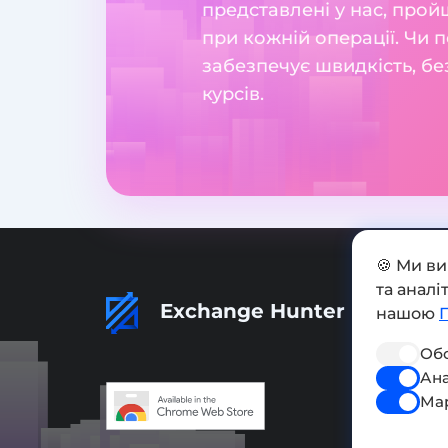
представлені у нас, прой
при кожній операції. Чи п
забезпечує швидкість, бе
курсів.
🍪 Ми в
та анал
Exchange Hunter
нашою
Обо
Ана
Ма