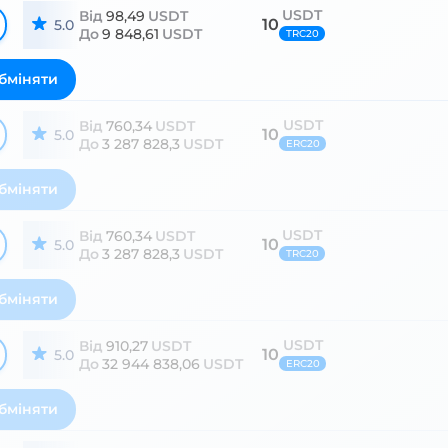
USDT
Від
98,49
USDT
10
5.0
До
9 848,61
USDT
TRC20
бміняти
USDT
Від
760,34
USDT
10
5.0
До
3 287 828,3
USDT
ERC20
бміняти
USDT
Від
760,34
USDT
10
5.0
До
3 287 828,3
USDT
TRC20
бміняти
USDT
Від
910,27
USDT
10
5.0
До
32 944 838,06
USDT
ERC20
бміняти