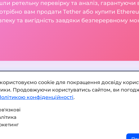
шли ретельну перевірку та аналіз, гарантуючи 
отрібно вам продати Tether або купити Ethereu
зпеку та вигідність завдяки безперервному м
икористовуємо cookie для покращення досвіду корис
ітики. Продовжуючи користуватись сайтом, ви погодж
Додати обмінник
Політикою конфіденційності
.
Мапа сайту
в'язкові
літика
Press kit
ркетинг
Умови використання