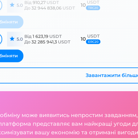
USDT
Від
910,27
USDT
10
5.0
До
32 944 838,06
USDT
TRC20
бміняти
USDT
Від
1 623,19
USDT
10
5.0
До
32 285 941,3
USDT
ERC20
бміняти
Завантажити більш
 обміну може виявитись непростим завданням,
платформа представляє вам найкращі угоди дл
ксимізувати вашу економію та отримані вигоди.