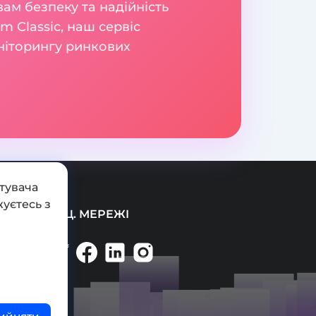
вам безпеку та надійність
m Classic, наш сервіс
оніторингу ринкових
тувача
уєтесь з
СОЦ. МЕРЕЖІ