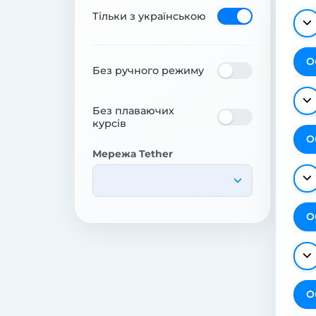
Тільки з українською
О
Без ручного режиму
Без плаваючих
курсів
О
Мережа Tether
О
О