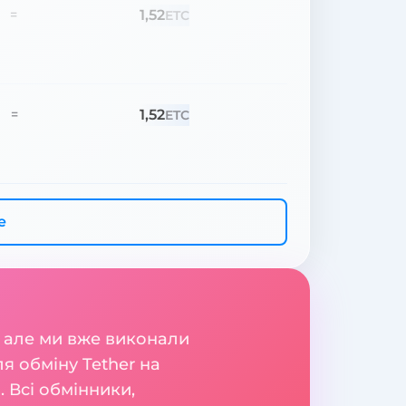
1,52
=
ETC
1,52
=
ETC
е
 але ми вже виконали
я обміну Tether на
 Всі обмінники,