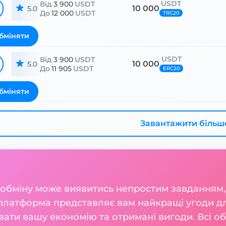
USDT
Від
3 900
USDT
10 000
5.0
До
12 000
USDT
TRC20
бміняти
USDT
Від
3 900
USDT
10 000
5.0
До
11 905
USDT
ERC20
бміняти
Завантажити більш
 обміну може виявитись непростим завданням,
платформа представляє вам найкращі угоди дл
ати вашу економію та отримані вигоди. Всі об