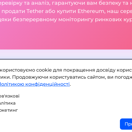
ревірку та аналіз, гарантуючи вам безпеку та 
м продати Tether або купити Ethereum, наш сер
вдяки безперервному моніторингу ринкових кур
икористовуємо cookie для покращення досвіду корис
ітики. Продовжуючи користуватись сайтом, ви погодж
Додати обмінник
Політикою конфіденційності
.
Мапа сайту
в'язкові
літика
Press kit
ркетинг
Умови використання
Пр
Політика конфіденційнос