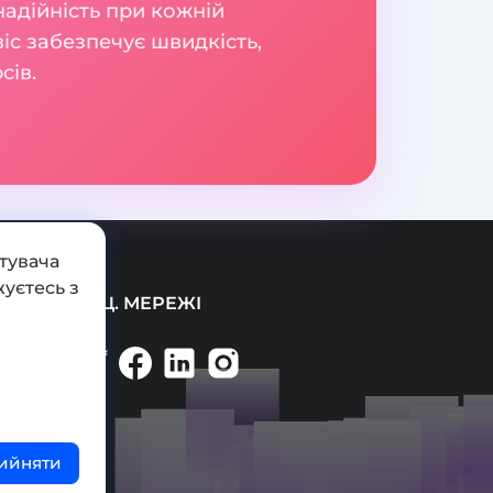
надійність при кожній
віс забезпечує швидкість,
сів.
тувача
уєтесь з
СОЦ. МЕРЕЖІ
ийняти
ті