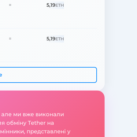
5,19
=
ETH
5,19
=
ETH
е
 але ми вже виконали
я обміну Tether на
мінники, представлені у