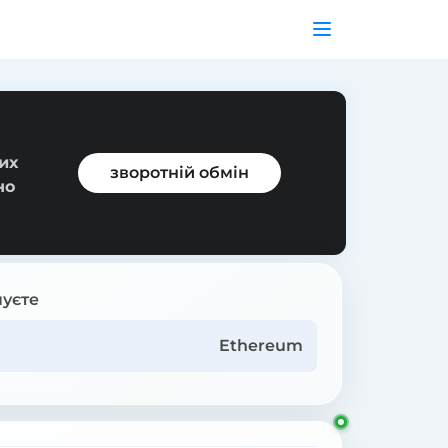
их
зворотній обмін
но
уєте
Ethereum