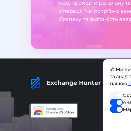
нас, пройшли ретельну пе
операції. Чи потрібно ва
безпеку та вигідність за
🍪 Ми в
та анал
Exchange Hunter
нашою
Обо
Ана
Ма