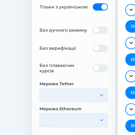
Тільки з українською
О
Без ручного режиму
Без верифікації
О
Без плаваючих
курсів
Мережа Tether
О
Мережа Ethereum
О