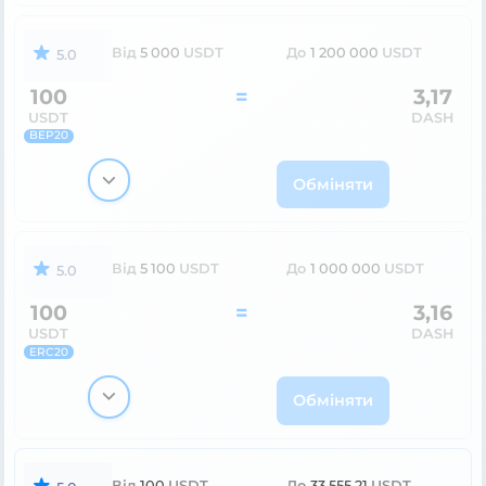
Від
5 000
USDT
До
1 200 000
USDT
5.0
100
=
3,17
USDT
DASH
BEP20
Обміняти
Від
5 100
USDT
До
1 000 000
USDT
5.0
100
=
3,16
USDT
DASH
ERC20
Обміняти
Від
100
USDT
До
33 555,21
USDT