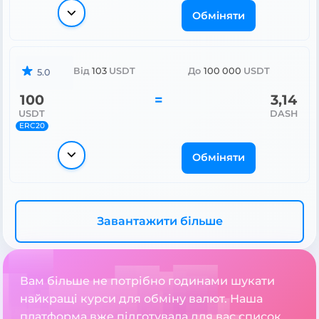
Обміняти
Від
103
USDT
До
100 000
USDT
5.0
100
=
3,14
USDT
DASH
ERC20
Обміняти
Завантажити більше
Вам більше не потрібно годинами шукати
найкращі курси для обміну валют. Наша
платформа вже підготувала для вас список