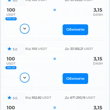
5.0
100
=
3,15
USDT
DASH
ERC20
Обміняти
Від
100
USDT
До
33 555,21
USDT
5.0
100
=
3,15
USDT
DASH
TRC20
Обміняти
Від
952,82
USDT
До
671 293,19
USDT
5.0
100
=
3,15