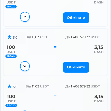
USDT
DASH
TRC20
Обміняти
Від
11,03
USDT
До
1 406 579,32
USDT
5.0
100
=
3,15
USDT
DASH
TRC20
Обміняти
Від
11,03
USDT
До
1 406 579,32
USDT
5.0
100
=
3,15
USDT
DASH
ERC20