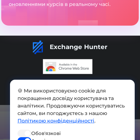
оновленнями курсів в реальному часі.
Exchange Hunter
Додати обмінник
🍪 Ми використовуємо cookie для
Мапа сайту
покращення досвіду користувача та
Press kit
аналітики. Продовжуючи користуватись
сайтом, ви погоджуєтесь з нашою
Умови використання
Політикою конфіденційності
.
Політика конфіденційності
Обов'язкові
СОЦ. МЕРЕЖІ