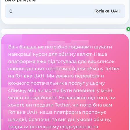
Готівка UAH
Вам більше не потрібно годинами шукати
найкращі курси для обміну валют. Наша
платформа вже підготувала для вас список
найвигідніших пропозицій для обміну Tether
на Готівка UAH. Ми уважно перевірили
кожного постачальника послуг у цьому
списку, аби ви могли бути впевнені у їхній
якості та надійності. Незалежно від того, чи
хочете ви продати Tether, чи потрібна вам
Готівка UAH, наша платформа пропонує
швидкі, безпечні та вигідні умови обміну,
завдяки ретельному слідкуванню за