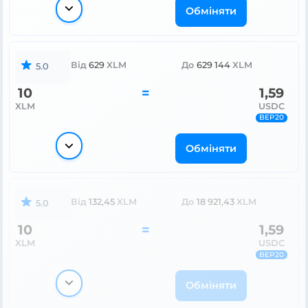
Обміняти
Від
629
XLM
До
629 144
XLM
5.0
10
=
1,59
XLM
USDC
BEP20
Обміняти
Від
132,45
XLM
До
18 921,43
XLM
5.0
10
=
1,59
XLM
USDC
BEP20
Обміняти