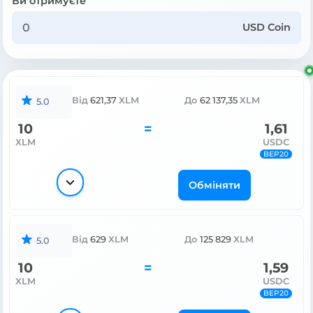
Ви отримуєте
USD Coin
Від
621,37
XLM
До
62 137,35
XLM
5.0
10
=
1,61
XLM
USDC
BEP20
Обміняти
Від
629
XLM
До
125 829
XLM
5.0
10
=
1,59
XLM
USDC
BEP20