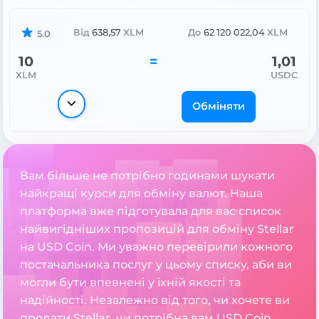
Від
638,57
XLM
До
62 120 022,04
XLM
5.0
10
=
1,01
XLM
USDC
Обміняти
Вам більше не потрібно годинами шукати
найкращі курси для обміну валют. Наша
платформа вже підготувала для вас список
найвигідніших пропозицій для обміну Stellar
на USD Coin. Ми уважно перевірили кожного
постачальника послуг у цьому списку, аби ви
могли бути впевнені у їхній якості та
надійності. Незалежно від того, чи хочете ви
продати Stellar, чи потрібна вам USD Coin,