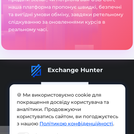
наша платформа пропонує швидкі, безпечні
та вигідні умови обміну, завдяки ретельному
слідкуванню за оновленнями курсів в
реальному часі.
Exchange Hunter
🍪 Ми використовуємо cookie для
покращення досвіду користувача та
Додати обмінник
аналітики. Продовжуючи
Мапа сайту
користуватись сайтом, ви погоджуєтесь
з нашою
Політикою конфіденційності
.
Press kit