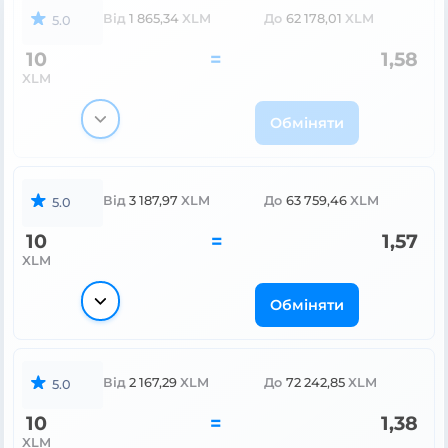
Від
1 865,34
XLM
До
62 178,01
XLM
5.0
10
=
1,58
XLM
Обміняти
Від
3 187,97
XLM
До
63 759,46
XLM
5.0
10
=
1,57
XLM
Обміняти
Від
2 167,29
XLM
До
72 242,85
XLM
5.0
10
=
1,38
XLM