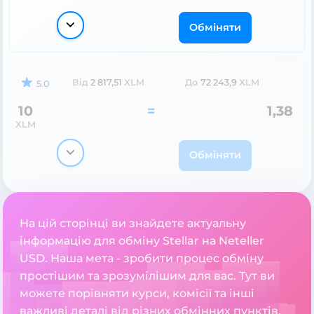
Обміняти
Від
2 817,51
XLM
До
72 243,9
XLM
5.0
10
=
1,38
XLM
Обміняти
На цій сторінці ви знайдете актуальну
інформацію для обміну Stellar на Neteller
USD. Наша мета - зробити процес обміну
простішим та зрозумілішим для вас. Тут ви
можете порівняти курси, комісії та інші
важливі деталі від різних обмінних пунктів.