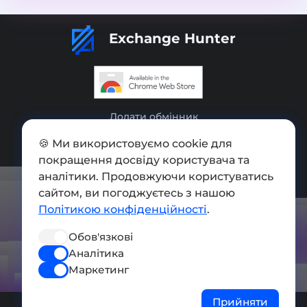
Exchange Hunter
Додати обмінник
Мапа сайту
🍪 Ми використовуємо cookie для
покращення досвіду користувача та
Press kit
аналітики. Продовжуючи користуватись
Умови використання
сайтом, ви погоджуєтесь з нашою
Політикою конфіденційності
.
Політика конфіденційності
Обов'язкові
СОЦ. МЕРЕЖІ
Аналітика
Маркетинг
Прийняти