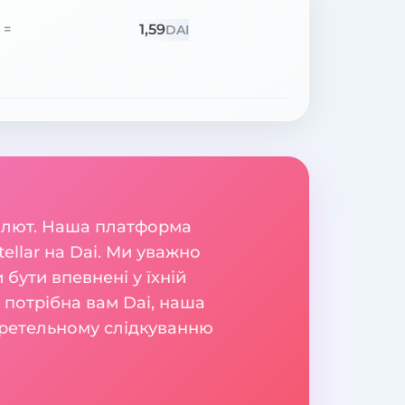
1,59
=
DAI
валют. Наша платформа
ellar на Dai. Ми уважно
бути впевнені у їхній
и потрібна вам Dai, наша
и ретельному слідкуванню