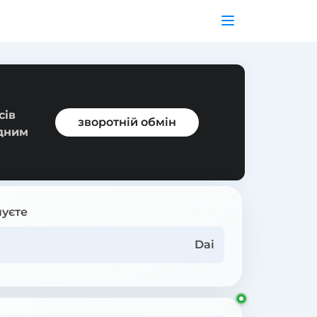
сів
зворотній обмін
ідним
уєте
Dai