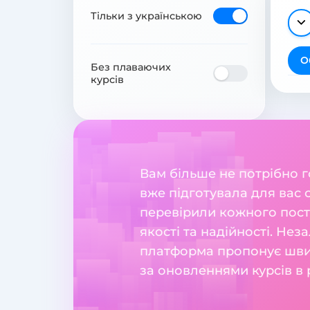
Тільки з українською
О
Без плаваючих
курсів
Вам більше не потрібно 
вже підготувала для вас 
перевірили кожного поста
якості та надійності. Нез
платформа пропонує швидк
за оновленнями курсів в 