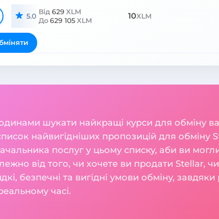
Від
629
XLM
10
5.0
XLM
До
629 105
XLM
бміняти
годинами шукати найкращі курси для обміну 
список найвигідніших пропозицій для обміну St
чальника послуг у цьому списку, аби ви могли 
алежно від того, чи хочете ви продати Stellar, ч
і, безпечні та вигідні умови обміну, завдяк
реальному часі.