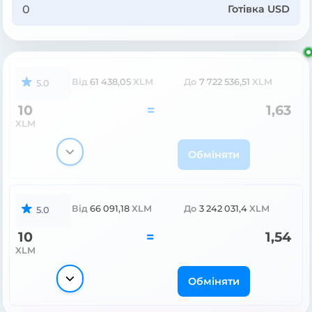
Готівка USD
Від
61 438,05
XLM
До
7 722 536,51
XLM
5.0
10
=
1,63
XLM
Обміняти
Від
66 091,18
XLM
До
3 242 031,4
XLM
5.0
10
=
1,54
XLM
Обміняти