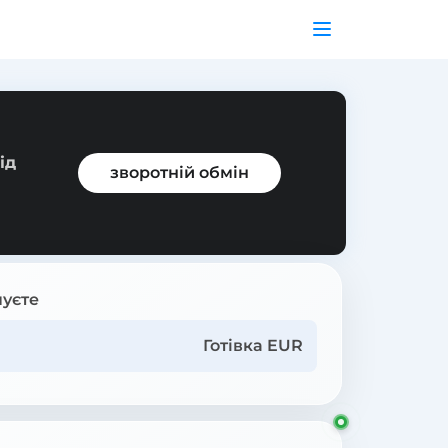
ід
зворотній обмін
уєте
Готівка EUR