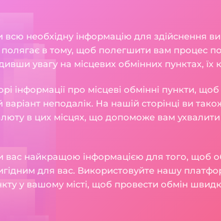
и всю необхідну інформацію для здійснення виг
ія полягає в тому, щоб полегшити вам процес 
ивши увагу на місцевих обмінних пунктах, їх ку
рі інформації про місцеві обмінні пункти, що
 варіант неподалік. На нашій сторінці ви також
алюту в цих місцях, що допоможе вам ухвалити
 вас найкращою інформацією для того, щоб о
игідним для вас. Використовуйте нашу платфо
кту у вашому місті, щоб провести обмін швидк