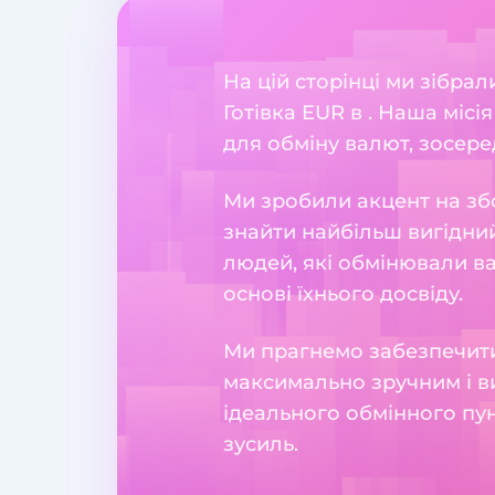
На цій сторінці ми зібрал
Готівка EUR в . Наша міс
для обміну валют, зосеред
Ми зробили акцент на збо
знайти найбільш вигідний
людей, які обмінювали в
основі їхнього досвіду.
Ми прагнемо забезпечити
максимально зручним і в
ідеального обмінного пун
зусиль.