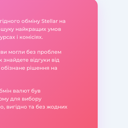
ідного обміну Stellar на
пошуку найкращих умов
рсах і комісіях.
б ви могли без проблем
 знайдете відгуки від
 обізнане рішення на
бмін валют був
рму для вибору
о, вигідно та без жодних