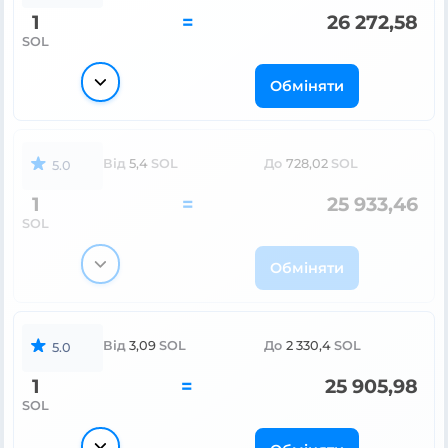
1
=
26 272,58
SOL
Обміняти
Від
5,4
SOL
До
728,02
SOL
5.0
1
=
25 933,46
SOL
Обміняти
Від
3,09
SOL
До
2 330,4
SOL
5.0
1
=
25 905,98
SOL