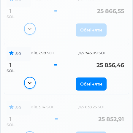
1
=
25 866,55
SOL
Обміняти
Від
2,98
SOL
До
745,09
SOL
5.0
1
=
25 856,46
SOL
Обміняти
Від
3,14
SOL
До
638,25
SOL
5.0
1
=
25 852,91
SOL