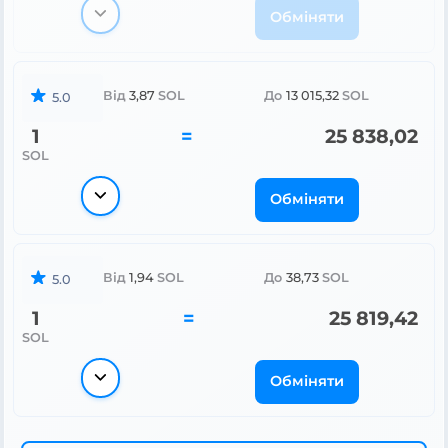
Обміняти
Від
3,87
SOL
До
13 015,32
SOL
5.0
1
=
25 838,02
SOL
Обміняти
Від
1,94
SOL
До
38,73
SOL
5.0
1
=
25 819,42
SOL
Обміняти