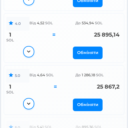
Обміняти
Від
4,52
SOL
До
534,94
SOL
4.0
1
=
25 895,14
SOL
Обміняти
Від
4,64
SOL
До
1 286,18
SOL
5.0
1
=
25 867,2
SOL
Обміняти
Від
5,41
SOL
До
895,36
SOL
5.0