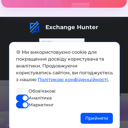
Exchange Hunter
🍪 Ми використовуємо cookie для
покращення досвіду користувача та
Додати обмінник
аналітики. Продовжуючи
Мапа сайту
користуватись сайтом, ви погоджуєтесь
з нашою
Політикою конфіденційності
.
Press kit
Обов'язкові
Умови використання
Аналітика
Політика конфіденційності
Маркетинг
СОЦ. МЕРЕЖІ
Прийняти