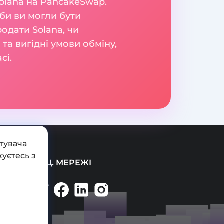
olana на PancakeSwap.
би ви могли бути
родати Solana, чи
а вигідні умови обміну,
сі.
тувача
уєтесь з
СОЦ. МЕРЕЖІ