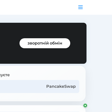
зворотній обмін
уєте
PancakeSwap