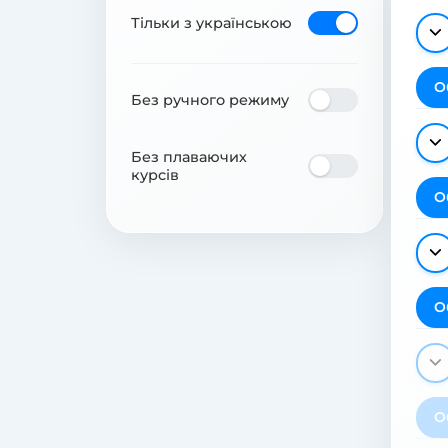
Тільки з українською
О
Без ручного режиму
Без плаваючих
курсів
О
О
О