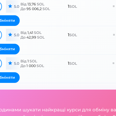
Від
13,76
SOL
1
=
5.0
SOL
До
95 006,2
SOL
бміняти
Від
1,41
SOL
1
=
5.0
SOL
До
42,99
SOL
бміняти
Від
1
SOL
1
=
5.0
SOL
До
1 000
SOL
бміняти
годинами шукати найкращі курси для обміну 