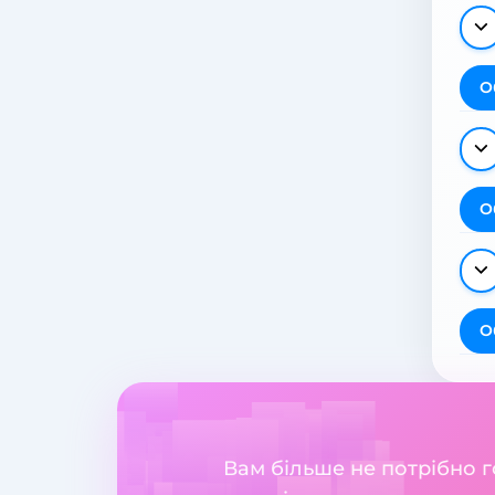
О
О
О
Вам більше не потрібно 