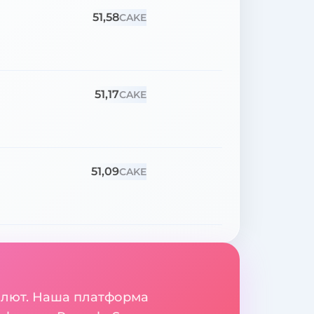
51,58
CAKE
51,17
CAKE
51,09
CAKE
валют. Наша платформа