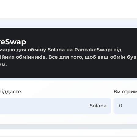
keSwap
мацію для обміну Solana на PancakeSwap: від
ійних обмінників. Все для того, щоб ваш обмін був
им.
віддаєте
Ви отрим
Solana