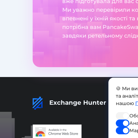
вже підготувала для вас 
Ми уважно перевірили ко
впевнені у їхній якості т
потрібна вам PancakeSwap
завдяки ретельному слід
🍪 Ми в
та анал
Exchange Hunter
нашою
Обо
Ана
Ма