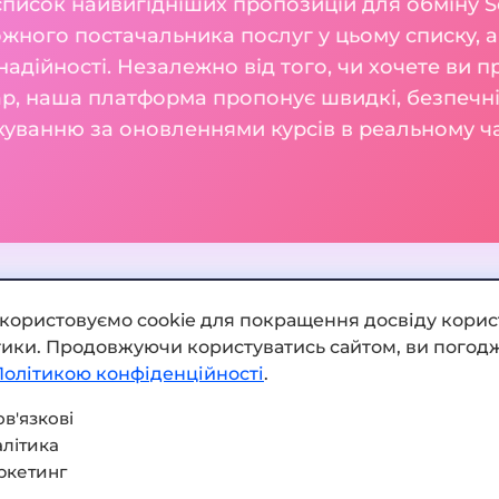
список найвигідніших пропозицій для обміну S
жного постачальника послуг у цьому списку, а
а надійності. Незалежно від того, чи хочете ви п
, наша платформа пропонує швидкі, безпечні т
куванню за оновленнями курсів в реальному ча
икористовуємо cookie для покращення досвіду корис
ітики. Продовжуючи користуватись сайтом, ви погодж
Додати обмінник
Політикою конфіденційності
.
Мапа сайту
в'язкові
літика
Press kit
ркетинг
Умови використання