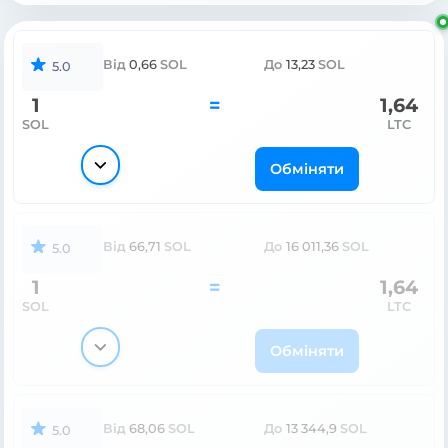
Від
0,66
SOL
До
13,23
SOL
5.0
1
=
1,64
SOL
LTC
Обміняти
Від
66,71
SOL
До
16 011,36
SOL
5.0
1
=
1,64
SOL
LTC
Обміняти
Від
68,06
SOL
До
13 344,9
SOL
5.0