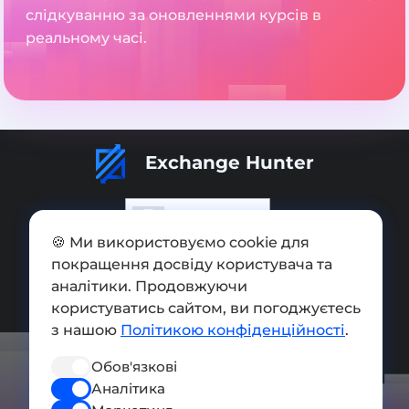
слідкуванню за оновленнями курсів в
реальному часі.
Exchange Hunter
🍪 Ми використовуємо cookie для
покращення досвіду користувача та
Додати обмінник
аналітики. Продовжуючи
Мапа сайту
користуватись сайтом, ви погоджуєтесь
з нашою
Політикою конфіденційності
.
Press kit
Обов'язкові
Умови використання
Аналітика
Політика конфіденційності