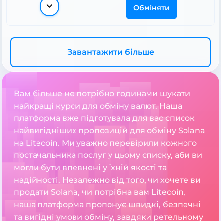
Обміняти
Завантажити більше
Вам більше не потрібно годинами шукати
найкращі курси для обміну валют. Наша
платформа вже підготувала для вас список
найвигідніших пропозицій для обміну Solana
на Litecoin. Ми уважно перевірили кожного
постачальника послуг у цьому списку, аби ви
могли бути впевнені у їхній якості та
надійності. Незалежно від того, чи хочете ви
продати Solana, чи потрібна вам Litecoin,
наша платформа пропонує швидкі, безпечні
та вигідні умови обміну, завдяки ретельному