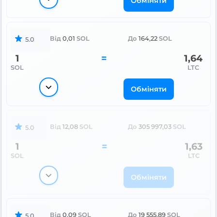
Обміняти
Від
0,01
SOL
До
164,22
SOL
5.0
1
=
1,64
SOL
LTC
Обміняти
Від
12,08
SOL
До
305 997,03
SOL
5.0
1
=
1,63
SOL
LTC
Обміняти
Від
0,09
SOL
До
19 555,89
SOL
5.0