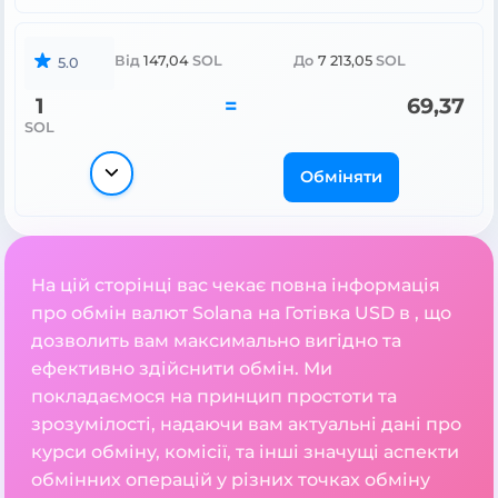
Від
147,04
SOL
До
7 213,05
SOL
5.0
1
=
69,37
SOL
Обміняти
На цій сторінці вас чекає повна інформація
про обмін валют Solana на Готівка USD в , що
дозволить вам максимально вигідно та
ефективно здійснити обмін. Ми
покладаємося на принцип простоти та
зрозумілості, надаючи вам актуальні дані про
курси обміну, комісії, та інші значущі аспекти
обмінних операцій у різних точках обміну