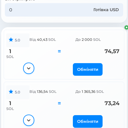
Готівка USD
Від
40,43
SOL
До
2 000
SOL
5.0
1
=
74,57
SOL
Обміняти
Від
136,54
SOL
До
1 365,36
SOL
5.0
1
=
73,24
SOL
Обміняти