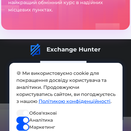
найкращий обмінний курс в надійних
місцевих пунктах.
Exchange Hunter
🍪 Ми використовуємо cookie для
покращення досвіду користувача та
Додати обмінник
аналітики. Продовжуючи
Мапа сайту
користуватись сайтом, ви погоджуєтесь
з нашою
Політикою конфіденційності
.
Press kit
Обов'язкові
Умови використання
Аналітика
Політика конфіденційності
Маркетинг