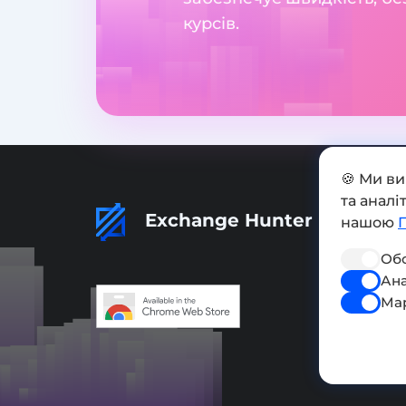
курсів.
🍪 Ми в
та анал
Exchange Hunter
нашою
Обо
Ана
Ма