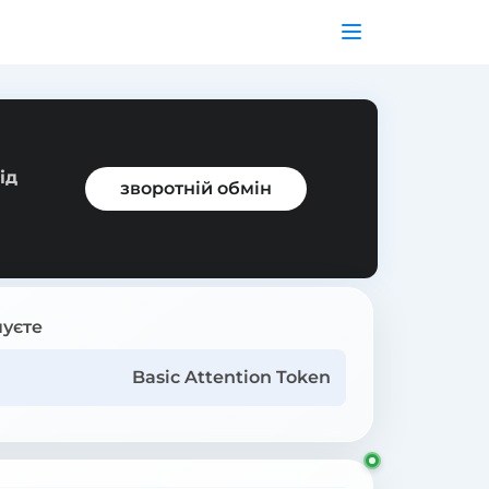
ід
зворотній обмін
уєте
Basic Attention Token