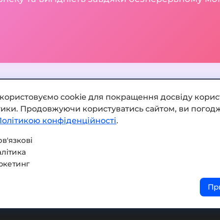
икористовуємо cookie для покращення досвіду корис
ітики. Продовжуючи користуватись сайтом, ви погодж
Додати обмінник
Політикою конфіденційності
.
Мапа сайту
в'язкові
літика
Press kit
ркетинг
Умови використання
Пр
Політика конфіденційнос