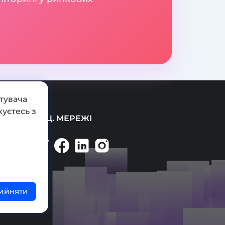
тувача
уєтесь з
СОЦ. МЕРЕЖІ
ийняти
ті