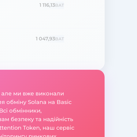
1 116,13
BAT
1 047,93
BAT
 але ми вже виконали
 обміну Solana на Basic
Всі обмінники,
вам безпеку та надійність
tention Token, наш сервіс
оніторингу ринкових