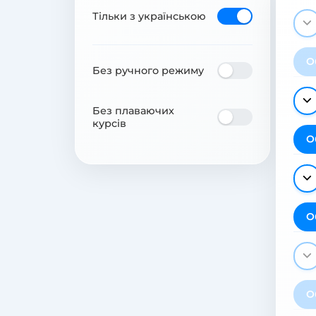
Тільки з українською
О
Без ручного режиму
Без плаваючих
курсів
О
О
О