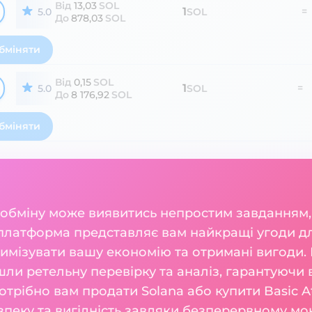
Від
13,03
SOL
1
=
5.0
SOL
До
878,03
SOL
бміняти
Від
0,15
SOL
1
=
5.0
SOL
До
8 176,92
SOL
бміняти
 обміну може виявитись непростим завданням,
платформа представляє вам найкращі угоди для
симізувати вашу економію та отримані вигоди. 
шли ретельну перевірку та аналіз, гарантуючи 
отрібно вам продати Solana або купити Basic At
зпеку та вигідність завдяки безперервному м