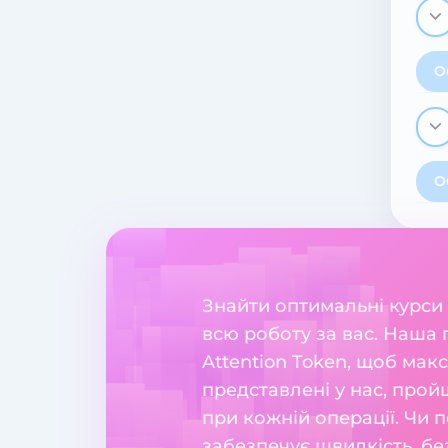
О
О
Знайти оптимальні курси
всю роботу за вас. Наша 
Attention Token, щоб мак
представлені у нас, прой
при кожній операції. Чи п
забезпечує швидкість, бе