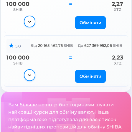
100 000
=
2,27
SHIB
XTZ
Обміняти
Від
20 165 462,75
SHIB
До
627 369 952,06
SHIB
5.0
100 000
=
2,23
SHIB
XTZ
Обміняти
Вам більше не потрібно годинами шукати
найкращі курси для обміну валют. Наша
платформа вже підготувала для вас список
найвигідніших пропозицій для обміну SHIBA