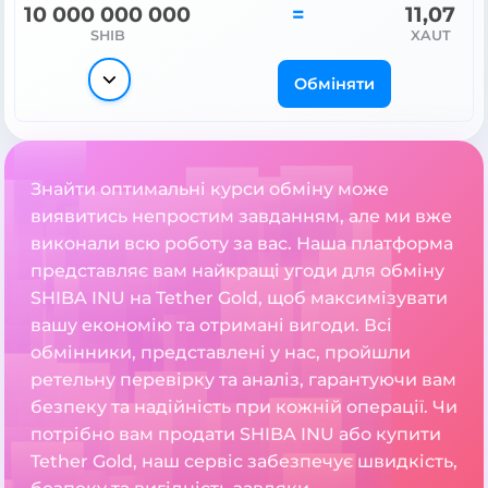
10 000 000 000
=
11,07
SHIB
XAUT
Обміняти
Знайти оптимальні курси обміну може
виявитись непростим завданням, але ми вже
виконали всю роботу за вас. Наша платформа
представляє вам найкращі угоди для обміну
SHIBA INU на Tether Gold, щоб максимізувати
вашу економію та отримані вигоди. Всі
обмінники, представлені у нас, пройшли
ретельну перевірку та аналіз, гарантуючи вам
безпеку та надійність при кожній операції. Чи
потрібно вам продати SHIBA INU або купити
Tether Gold, наш сервіс забезпечує швидкість,