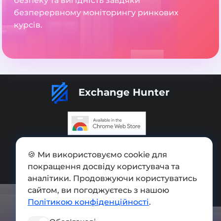
безпеку та вигідність завдяки
безперервному моніторингу ринкових
курсів.
Exchange Hunter
Додати обмінник
🍪 Ми використовуємо cookie для
покращення досвіду користувача та
Мапа сайту
аналітики. Продовжуючи користуватись
Press kit
сайтом, ви погоджуєтесь з нашою
Політикою конфіденційності
.
Умови використання