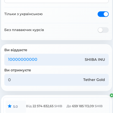
Тільки з українською
Без плаваючих курсів
Ви віддаєте
SHIBA INU
Ви отримуєте
Tether Gold
Від
22 574 832,65
SHIB
До
659 185 113,09
SHIB
5.0