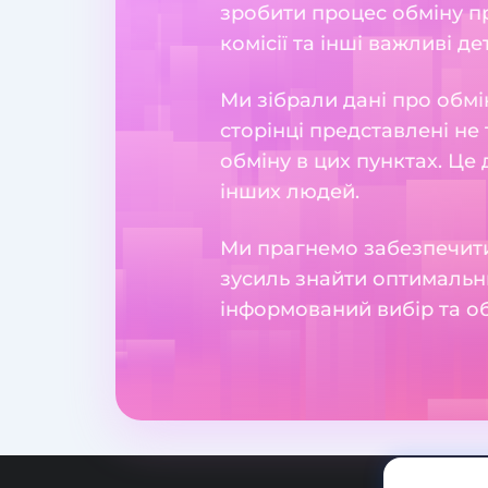
зробити процес обміну пр
комісії та інші важливі де
Ми зібрали дані про обмі
сторінці представлені не 
обміну в цих пунктах. Це
інших людей.
Ми прагнемо забезпечити
зусиль знайти оптимальн
інформований вибір та о