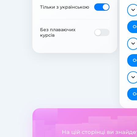
Тільки з українською
О
Без плаваючих
курсів
О
О
На цій сторінці ви знайд