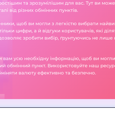
остішим та зрозумілішим для вас. Тут ви може
талі від різних обмінних пунктів.
нники, щоб ви могли з легкістю вибрати найви
тільки цифри, а й відгуки користувачів, які діл
 дозволяє зробити вибір, ґрунтуючись не лише н
 вам усю необхідну інформацію, щоб ви могли
ий обмінний пункт. Використовуйте наш ресур
бміняти валюту ефективно та безпечно.