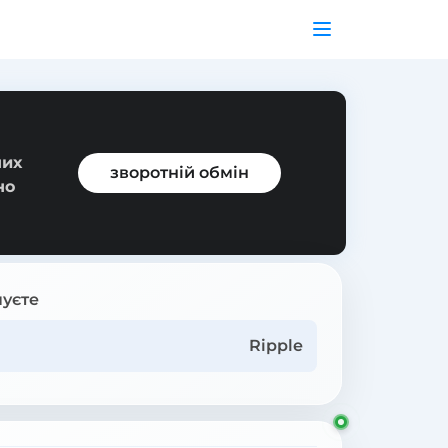
них
зворотній обмін
но
уєте
Ripple