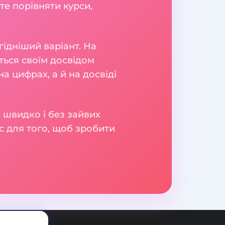
те порівняти курси,
гідніший варіант. На
яться своїм досвідом
а цифрах, а й на досвіді
 швидко і без зайвих
с для того, щоб зробити