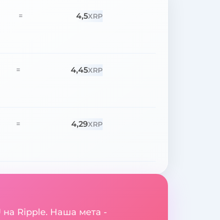
4,5
=
XRP
4,45
=
XRP
4,29
=
XRP
на Ripple. Наша мета -