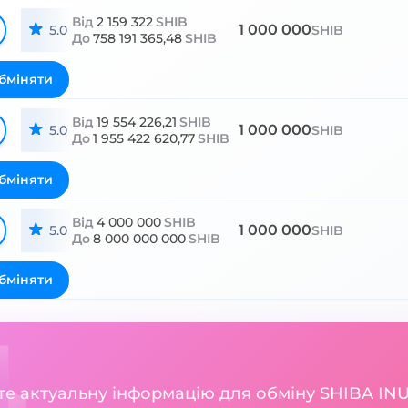
Від
2 159 322
SHIB
1 000 000
5.0
SHIB
До
758 191 365,48
SHIB
бміняти
Від
19 554 226,21
SHIB
1 000 000
5.0
SHIB
До
1 955 422 620,77
SHIB
бміняти
Від
4 000 000
SHIB
1 000 000
5.0
SHIB
До
8 000 000 000
SHIB
бміняти
ете актуальну інформацію для обміну SHIBA INU 