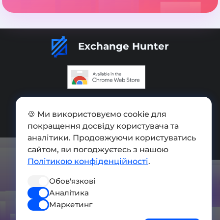
Exchange Hunter
Додати обмінник
🍪 Ми використовуємо cookie для
Мапа сайту
покращення досвіду користувача та
аналітики. Продовжуючи користуватись
Press kit
сайтом, ви погоджуєтесь з нашою
Умови використання
Політикою конфіденційності
.
Політика конфіденційності
Обов'язкові
Аналітика
СОЦ. МЕРЕЖІ
Маркетинг