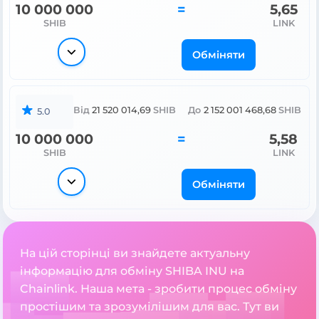
10 000 000
=
5,65
SHIB
LINK
Обміняти
Від
21 520 014,69
SHIB
До
2 152 001 468,68
SHIB
5.0
10 000 000
=
5,58
SHIB
LINK
Обміняти
На цій сторінці ви знайдете актуальну
інформацію для обміну SHIBA INU на
Chainlink. Наша мета - зробити процес обміну
простішим та зрозумілішим для вас. Тут ви