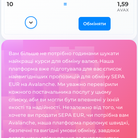
10
=
1,59
AVAX
Обміняти
Вам більше не потрібно годинами шукати
найкращі курси для обміну валют. Наша
платформа вже підготувала для вас список
найвигідніших пропозицій для обміну SEPA
EUR на Avalanche. Ми уважно перевірили
кожного постачальника послуг у цьому
списку, аби ви могли бути впевнені у їхній
якості та надійності. Незалежно від того, чи
хочете ви продати SEPA EUR, чи потрібна вам
Avalanche, наша платформа пропонує швидкі,
безпечні та вигідні умови обміну, завдяки