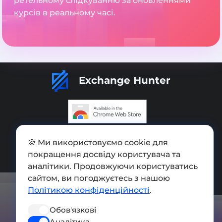
ретельному слідкуванню за оновленнями
курсів в реальному часі.
Exchange Hunter
Додати обмінник
🍪 Ми використовуємо cookie для
покращення досвіду користувача та
Мапа сайту
аналітики. Продовжуючи користуватись
Press kit
сайтом, ви погоджуєтесь з нашою
Політикою конфіденційності
.
Умови використання
Обов'язкові
Політика конфіденційності
Аналітика