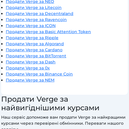
Продати Verge за NEO
Продати Verge за Litecoin
Продати Verge за Decentraland
Продати Verge за Ravencoin
Продати Verge за ICON
Продати Verge за Basic Attention Token
Продати Verge за Ripple
Продати Verge за Algorand
Продати Verge за Cardano
Продати Verge за BitTorrent
Продати Verge за Dash
Продати Verge за 0x
Продати Verge за Binance Coin
Продати Verge за NEM
Продати Verge за
найвигіднішими курсами
Наш сервіс допоможе вам продати Verge за найкращими
курсами через перевірені обмінники. Переваги нашого