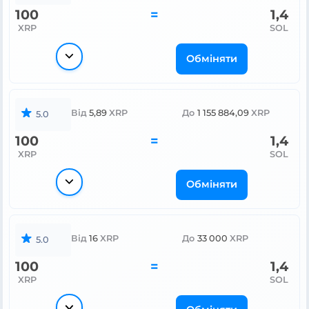
100
=
1,4
XRP
SOL
Обміняти
Від
5,89
XRP
До
1 155 884,09
XRP
5.0
100
=
1,4
XRP
SOL
Обміняти
Від
16
XRP
До
33 000
XRP
5.0
100
=
1,4
XRP
SOL