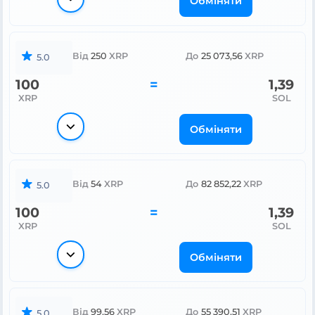
Обміняти
Від
250
XRP
До
25 073,56
XRP
5.0
100
=
1,39
XRP
SOL
Обміняти
Від
54
XRP
До
82 852,22
XRP
5.0
100
=
1,39
XRP
SOL
Обміняти
Від
99,56
XRP
До
55 390,51
XRP
5.0