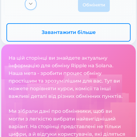
Обміняти
Завантажити більше
На цій сторінці ви знайдете актуальну
інформацію для обміну Ripple на Solana.
Наша мета - зробити процес обміну
простішим та зрозумілішим для вас. Тут ви
можете порівняти курси, комісії та інші
важливі деталі від різних обмінних пунктів.
Ми зібрали дані про обмінники, щоб ви
могли з легкістю вибрати найвигідніший
варіант. На сторінці представлені не тільки
цифри, а й відгуки користувачів, які діляться