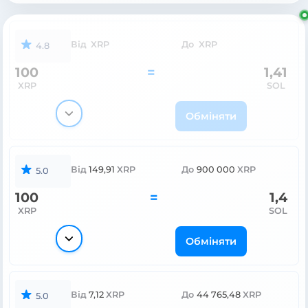
Від
XRP
До
XRP
4.8
100
=
1,41
XRP
SOL
Обміняти
Від
149,91
XRP
До
900 000
XRP
5.0
100
=
1,4
XRP
SOL
Обміняти
Від
7,12
XRP
До
44 765,48
XRP
5.0