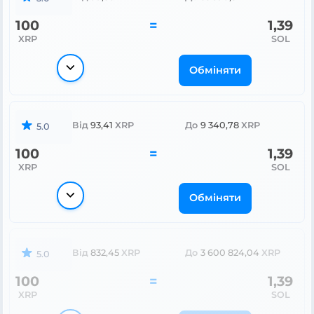
100
=
1,39
XRP
SOL
Обміняти
Від
93,41
XRP
До
9 340,78
XRP
5.0
100
=
1,39
XRP
SOL
Обміняти
Від
832,45
XRP
До
3 600 824,04
XRP
5.0
100
=
1,39
XRP
SOL