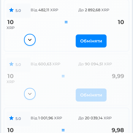
Від
482,11
XRP
До
2 892,68
XRP
5.0
10
=
10
XRP
Обміняти
Від
600,63
XRP
До
90 094,51
XRP
5.0
10
=
9,99
XRP
Обміняти
Від
1 001,96
XRP
До
20 039,14
XRP
5.0
10
=
9,98