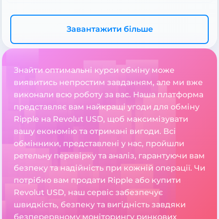
Завантажити більше
Знайти оптимальні курси обміну може
виявитись непростим завданням, але ми вже
виконали всю роботу за вас. Наша платформа
представляє вам найкращі угоди для обміну
Ripple на Revolut USD, щоб максимізувати
вашу економію та отримані вигоди. Всі
обмінники, представлені у нас, пройшли
ретельну перевірку та аналіз, гарантуючи вам
безпеку та надійність при кожній операції. Чи
потрібно вам продати Ripple або купити
Revolut USD, наш сервіс забезпечує
швидкість, безпеку та вигідність завдяки
безперервному моніторингу ринкових