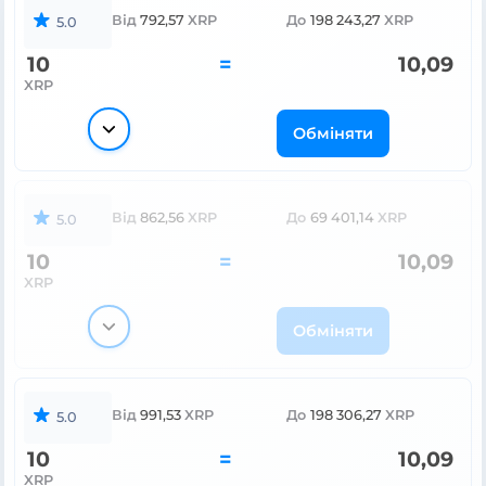
Від
792,57
XRP
До
198 243,27
XRP
5.0
10
=
10,09
XRP
Обміняти
Від
862,56
XRP
До
69 401,14
XRP
5.0
10
=
10,09
XRP
Обміняти
Від
991,53
XRP
До
198 306,27
XRP
5.0
10
=
10,09
XRP