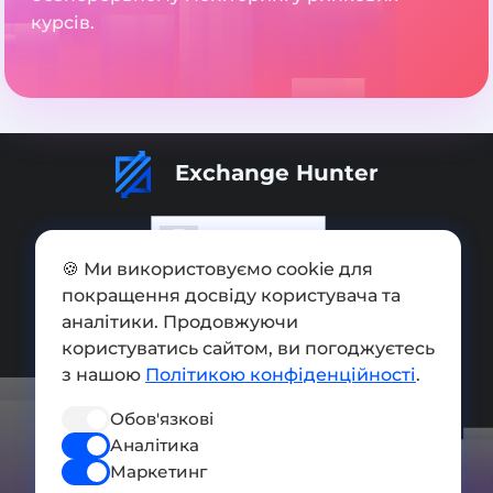
курсів.
Exchange Hunter
🍪 Ми використовуємо cookie для
покращення досвіду користувача та
Додати обмінник
аналітики. Продовжуючи
Мапа сайту
користуватись сайтом, ви погоджуєтесь
з нашою
Політикою конфіденційності
.
Press kit
Обов'язкові
Умови використання
Аналітика
Політика конфіденційності
Маркетинг