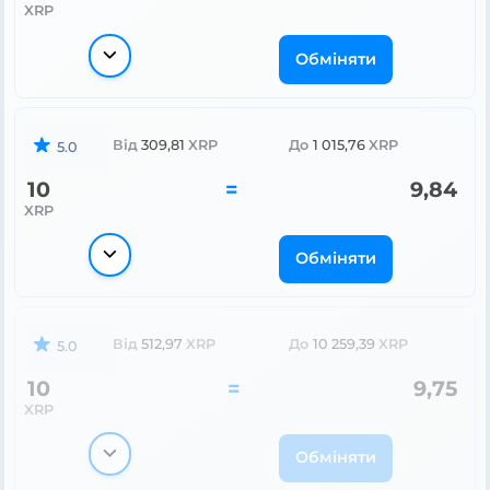
XRP
Обміняти
Від
309,81
XRP
До
1 015,76
XRP
5.0
10
=
9,84
XRP
Обміняти
Від
512,97
XRP
До
10 259,39
XRP
5.0
10
=
9,75
XRP
Обміняти