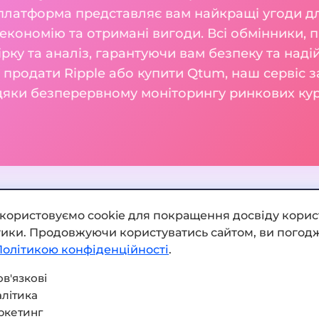
 платформа представляє вам найкращі угоди дл
кономію та отримані вигоди. Всі обмінники, п
ку та аналіз, гарантуючи вам безпеку та наді
м продати Ripple або купити Qtum, наш сервіс 
вдяки безперервному моніторингу ринкових кур
икористовуємо cookie для покращення досвіду корис
ітики. Продовжуючи користуватись сайтом, ви погодж
Додати обмінник
Політикою конфіденційності
.
Мапа сайту
в'язкові
літика
Press kit
ркетинг