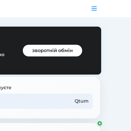
зворотній обмін
но
уєте
Qtum