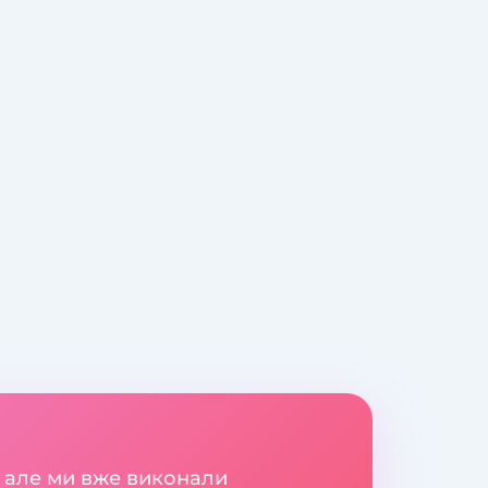
 але ми вже виконали