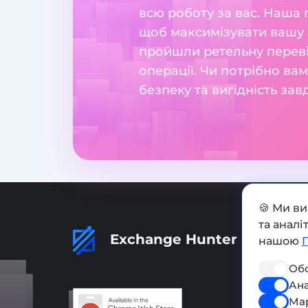
всю роботу за вас. Наша
щоб максимізувати вашу е
пройшли ретельну перевір
операції. Чи потрібно ва
безпеку та вигідність за
🍪 Ми в
та анал
Exchange Hunter
нашою
Обо
Ана
Ма