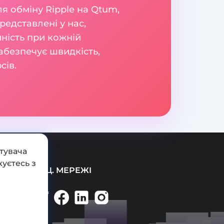
я обміну Ripple на Qtum,
редставлені у нас,
йність при кожній
забезпечує швидкість,
сів.
тувача
уєтесь з
СОЦ. МЕРЕЖІ