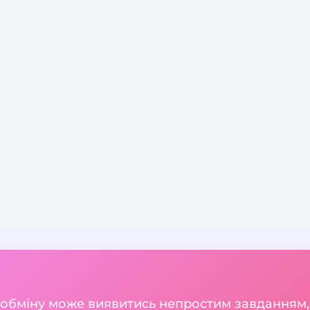
 обміну може виявитись непростим завданням,