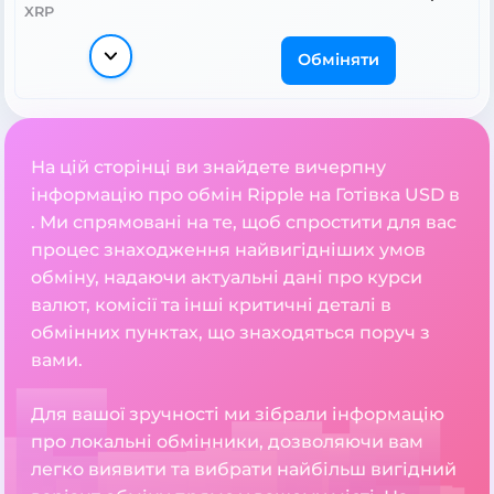
XRP
Обміняти
На цій сторінці ви знайдете вичерпну
інформацію про обмін Ripple на Готівка USD в
. Ми спрямовані на те, щоб спростити для вас
процес знаходження найвигідніших умов
обміну, надаючи актуальні дані про курси
валют, комісії та інші критичні деталі в
обмінних пунктах, що знаходяться поруч з
вами.
Для вашої зручності ми зібрали інформацію
про локальні обмінники, дозволяючи вам
легко виявити та вибрати найбільш вигідний