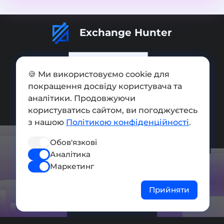
Exchange Hunter
🍪 Ми використовуємо cookie для
покращення досвіду користувача та
Додати обмінник
аналітики. Продовжуючи
Мапа сайту
користуватись сайтом, ви погоджуєтесь
з нашою
Політикою конфіденційності
.
Press kit
Обов'язкові
Умови використання
Аналітика
Політика конфіденційності
Маркетинг
СОЦ. МЕРЕЖІ
Прийняти