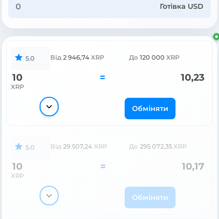
Готівка USD
Від
2 946,74
XRP
До
120 000
XRP
5.0
10
=
10,23
XRP
Обміняти
Від
29 507,24
XRP
До
295 072,35
XRP
5.0
10
=
10,17
XRP
Обміняти