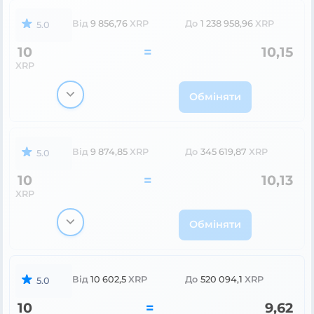
Від
9 856,76
XRP
До
1 238 958,96
XRP
5.0
10
=
10,15
XRP
Обміняти
Від
9 874,85
XRP
До
345 619,87
XRP
5.0
10
=
10,13
XRP
Обміняти
Від
10 602,5
XRP
До
520 094,1
XRP
5.0
10
=
9,62