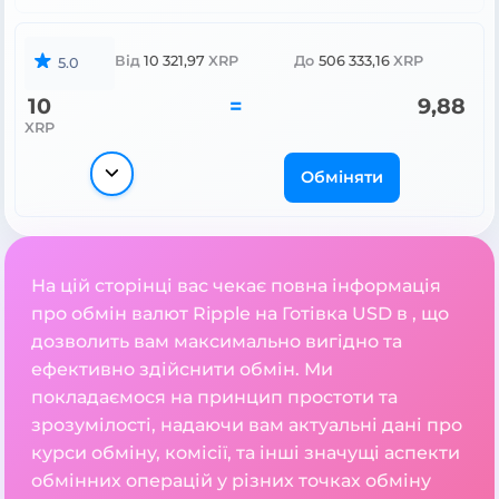
Від
10 321,97
XRP
До
506 333,16
XRP
5.0
10
=
9,88
XRP
Обміняти
На цій сторінці вас чекає повна інформація
про обмін валют Ripple на Готівка USD в , що
дозволить вам максимально вигідно та
ефективно здійснити обмін. Ми
покладаємося на принцип простоти та
зрозумілості, надаючи вам актуальні дані про
курси обміну, комісії, та інші значущі аспекти
обмінних операцій у різних точках обміну