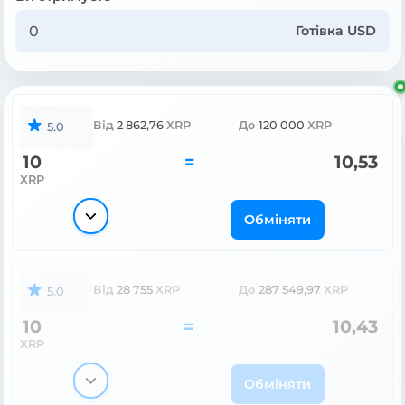
Готівка USD
Від
2 862,76
XRP
До
120 000
XRP
5.0
10
=
10,53
XRP
Обміняти
Від
28 755
XRP
До
287 549,97
XRP
5.0
10
=
10,43
XRP
Обміняти