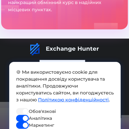
найкращий обмінний курс в надійних
місцевих пунктах.
Exchange Hunter
🍪 Ми використовуємо cookie для
покращення досвіду користувача та
Додати обмінник
аналітики. Продовжуючи
Мапа сайту
користуватись сайтом, ви погоджуєтесь
з нашою
Політикою конфіденційності
.
Press kit
Обов'язкові
Умови використання
Аналітика
Політика конфіденційності
Маркетинг