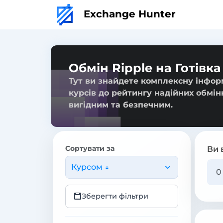
Exchange Hunter
Обмін Ripple на Готівк
Тут ви знайдете комплексну інформ
курсів до рейтингу надійних обмін
вигідним та безпечним.
Сортувати за
Ви 
Курсом ↓
Зберегти фільтри