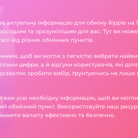
те актуальну інформацію для обміну Ripple на 
остішим та зрозумілішим для вас. Тут ви може
талі від різних обмінних пунктів.
нники, щоб ви могли з легкістю вибрати найви
тільки цифри, а й відгуки користувачів, які діл
 дозволяє зробити вибір, ґрунтуючись не лише н
 вам усю необхідну інформацію, щоб ви могли
ий обмінний пункт. Використовуйте наш ресур
бміняти валюту ефективно та безпечно.