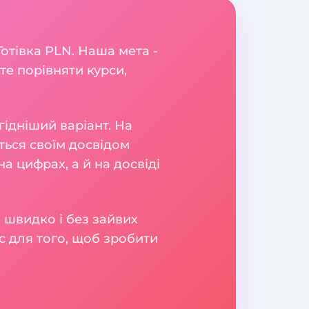
Готівка PLN. Наша мета -
те порівняти курси,
гідніший варіант. На
яться своїм досвідом
а цифрах, а й на досвіді
 швидко і без зайвих
с для того, щоб зробити