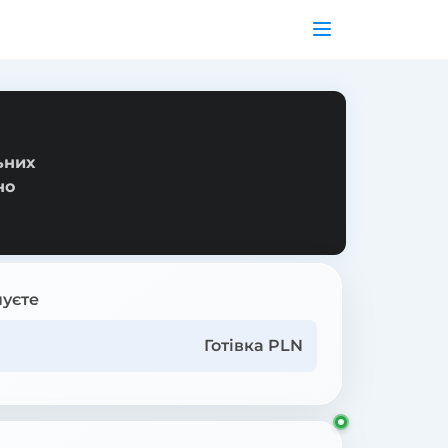
ьних
но
уєте
Готівка PLN