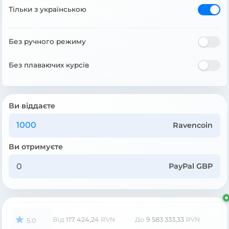
Тільки з українською
Без ручного режиму
Без плаваючих курсів
Ви віддаєте
Ravencoin
Ви отримуєте
PayPal GBP
Від
117 424,24
RVN
До
9 583 333,33
RVN
5.0