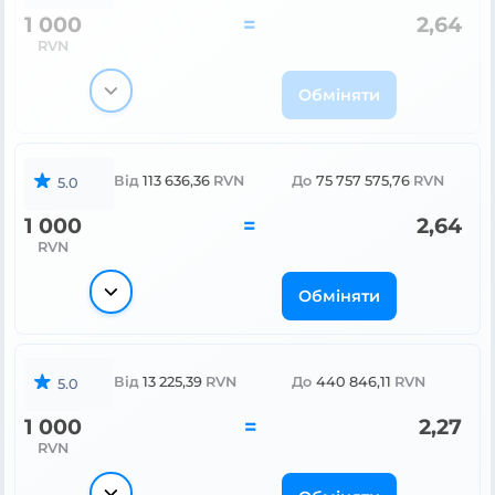
1 000
=
2,64
RVN
Обміняти
Від
113 636,36
RVN
До
75 757 575,76
RVN
5.0
1 000
=
2,64
RVN
Обміняти
Від
13 225,39
RVN
До
440 846,11
RVN
5.0
1 000
=
2,27
RVN