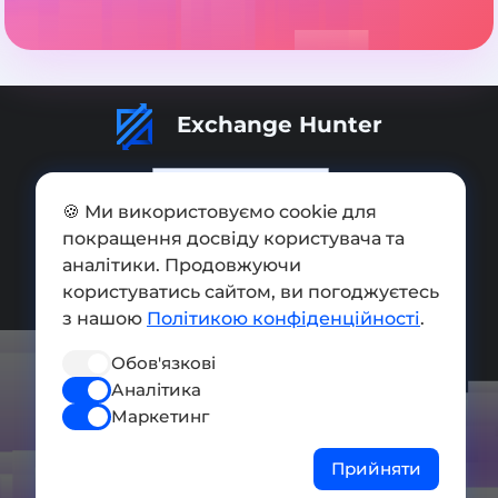
Exchange Hunter
🍪 Ми використовуємо cookie для
покращення досвіду користувача та
Додати обмінник
аналітики. Продовжуючи
користуватись сайтом, ви погоджуєтесь
Мапа сайту
з нашою
Політикою конфіденційності
.
Press kit
Обов'язкові
Умови використання
Аналітика
Політика конфіденційності
Маркетинг
СОЦ. МЕРЕЖІ
Прийняти