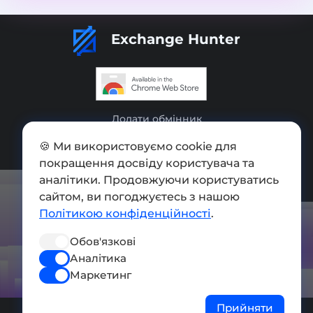
Exchange Hunter
Додати обмінник
Мапа сайту
🍪 Ми використовуємо cookie для
покращення досвіду користувача та
Press kit
аналітики. Продовжуючи користуватись
Умови використання
сайтом, ви погоджуєтесь з нашою
Політикою конфіденційності
.
Політика конфіденційності
Обов'язкові
СОЦ. МЕРЕЖІ
Аналітика
Маркетинг
Прийняти