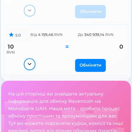
Обміняти
Від
4 159,46
RVN
До
340 939,14
RVN
5.0
10
=
0
RVN
Обміняти
На цій сторінці ви знайдете актуальну
інформацію для обміну Ravencoin на
Monobank UAH. Наша мета - зробити процес
обміну простішим та зрозумілішим для вас.
Тут ви можете порівняти курси, комісії та інші
важливі деталі від різних обмінних пунктів.