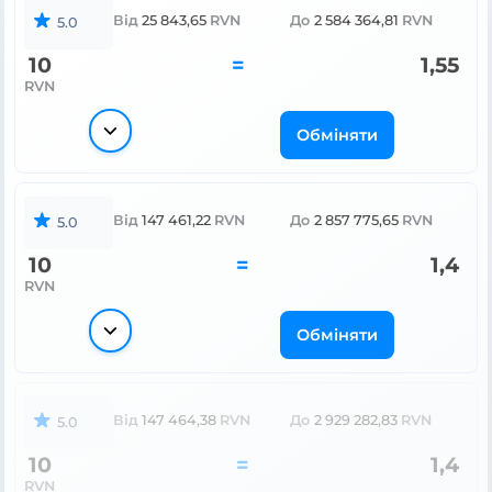
Від
25 843,65
RVN
До
2 584 364,81
RVN
5.0
10
=
1,55
RVN
Обміняти
Від
147 461,22
RVN
До
2 857 775,65
RVN
5.0
10
=
1,4
RVN
Обміняти
Від
147 464,38
RVN
До
2 929 282,83
RVN
5.0
10
=
1,4
RVN