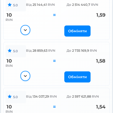
Від
25 144,41
RVN
До
2 514 440,7
RVN
5.0
10
=
1,59
RVN
Обміняти
Від
28 859,63
RVN
До
2 735 169,9
RVN
5.0
10
=
1,58
RVN
Обміняти
Від
134 037,29
RVN
До
2 597 621,88
RVN
5.0
10
=
1,54
RVN