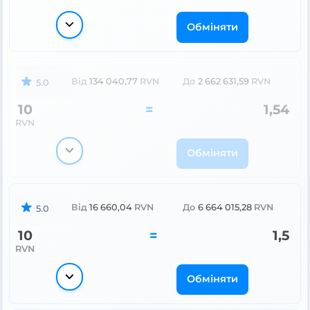
Обміняти
Від
134 040,77
RVN
До
2 662 631,59
RVN
5.0
10
=
1,54
RVN
Обміняти
Від
16 660,04
RVN
До
6 664 015,28
RVN
5.0
10
=
1,5
RVN
Обміняти