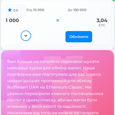
Від
10 000
До
150 000
5.0
1 000
=
3,04
ETC
Обміняти
Вам більше не потрібно годинами шукати
найкращі курси для обміну валют. Наша
платформа вже підготувала для вас список
найвигідніших пропозицій для обміну
Raiffeisen UAH на Ethereum Classic. Ми
уважно перевірили кожного постачальника
послуг у цьому списку, аби ви могли бути
впевнені у їхній якості та надійності.
Незалежно від того, чи хочете ви продати