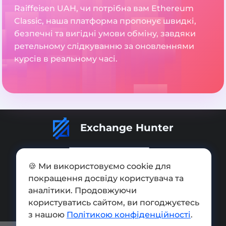
Raiffeisen UAH, чи потрібна вам Ethereum
Classic, наша платформа пропонує швидкі,
безпечні та вигідні умови обміну, завдяки
ретельному слідкуванню за оновленнями
курсів в реальному часі.
Exchange Hunter
🍪 Ми використовуємо cookie для
покращення досвіду користувача та
Додати обмінник
аналітики. Продовжуючи
користуватись сайтом, ви погоджуєтесь
Мапа сайту
з нашою
Політикою конфіденційності
.
Press kit