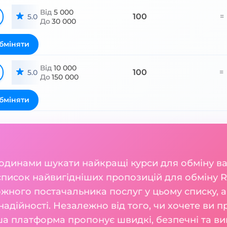
Від
5 000
100
=
5.0
До
30 000
бміняти
Від
10 000
100
=
5.0
До
150 000
бміняти
годинами шукати найкращі курси для обміну 
список найвигідніших пропозицій для обміну R
жного постачальника послуг у цьому списку, а
 надійності. Незалежно від того, чи хочете ви п
а платформа пропонує швидкі, безпечні та виг