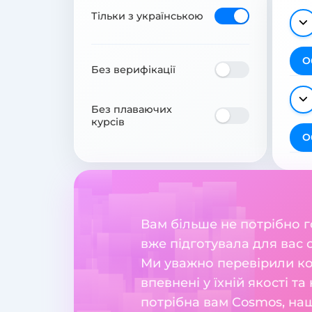
Тільки з українською
О
Без верифікації
Без плаваючих
курсів
О
Вам більше не потрібно 
вже підготувала для вас 
Ми уважно перевірили ко
впевнені у їхній якості та
потрібна вам Cosmos, наш