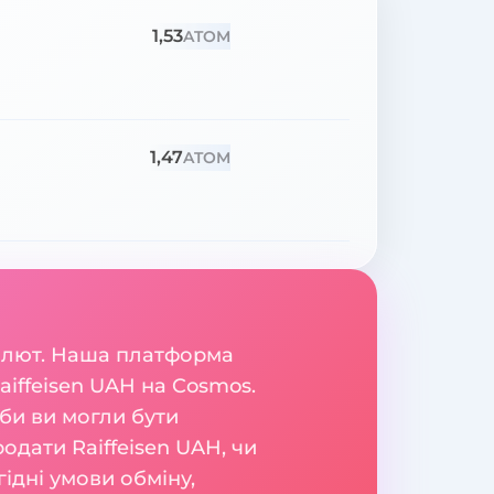
1,53
ATOM
1,47
ATOM
валют. Наша платформа
aiffeisen UAH на Cosmos.
би ви могли бути
родати Raiffeisen UAH, чи
ідні умови обміну,