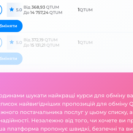
Від
368,93
QTUM
1
5.0
QTUM
До
14 757,24
QTUM
бміняти
Від
372,19
QTUM
1
5.0
QTUM
До
15 131,21
QTUM
бміняти
годинами шукати найкращі курси для обміну 
 список найвигідніших пропозицій для обміну
жного постачальника послуг у цьому списку, а
а надійності. Незалежно від того, чи хочете ви 
а платформа пропонує швидкі, безпечні та виг