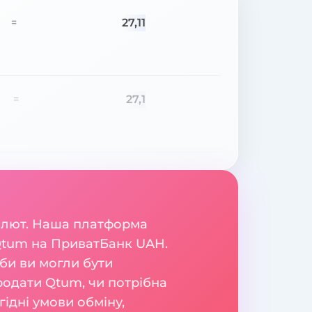
27,11
=
27,1
=
валют. Наша платформа
 Qtum на ПриватБанк UAH.
би ви могли бути
продати Qtum, чи потрібна
ідні умови обміну,