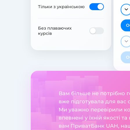
Тільки з українською
О
Без плаваючих
курсів
О
Вам більше не потрібно 
вже підготувала для вас
Ми уважно перевірили ко
впевнені у їхній якості т
вам ПриватБанк UAH, наш