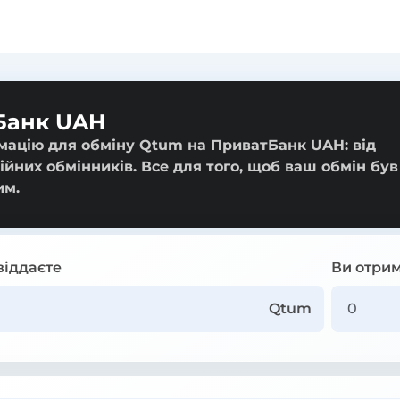
Банк UAH
мацію для обміну Qtum на ПриватБанк UAH: від
ійних обмінників. Все для того, щоб ваш обмін був
им.
віддаєте
Ви отрим
Qtum