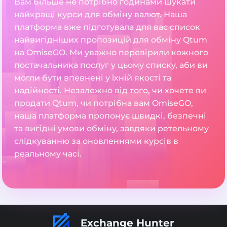
Вам більше не потрібно годинами шукати
найкращі курси для обміну валют. Наша
платформа вже підготувала для вас список
найвигідніших пропозицій для обміну Qtum
на OmiseGO. Ми уважно перевірили кожного
постачальника послуг у цьому списку, аби ви
могли бути впевнені у їхній якості та
надійності. Незалежно від того, чи хочете ви
продати Qtum, чи потрібна вам OmiseGO,
наша платформа пропонує швидкі, безпечні
та вигідні умови обміну, завдяки ретельному
слідкуванню за оновленнями курсів в
реальному часі.
Exchange Hunter