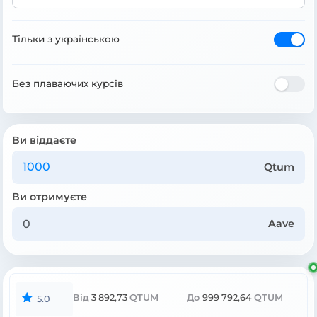
Тільки з українською
Без плаваючих курсів
Ви віддаєте
Qtum
Ви отримуєте
Aave
Від
3 892,73
QTUM
До
999 792,64
QTUM
5.0