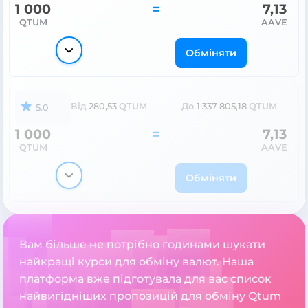
1 000
=
7,13
QTUM
AAVE
Обміняти
Від
280,53
QTUM
До
1 337 805,18
QTUM
5.0
1 000
=
7,13
QTUM
AAVE
Обміняти
Вам більше не потрібно годинами шукати
найкращі курси для обміну валют. Наша
платформа вже підготувала для вас список
найвигідніших пропозицій для обміну Qtum