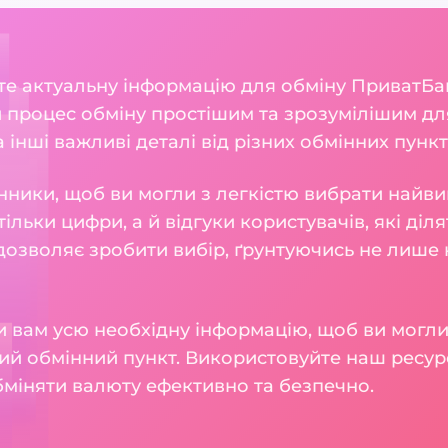
ете актуальну інформацію для обміну ПриватБ
 процес обміну простішим та зрозумілішим для
а інші важливі деталі від різних обмінних пункт
нники, щоб ви могли з легкістю вибрати найви
тільки цифри, а й відгуки користувачів, які діл
 дозволяє зробити вибір, ґрунтуючись не лише н
 вам усю необхідну інформацію, щоб ви могли
ий обмінний пункт. Використовуйте наш ресур
бміняти валюту ефективно та безпечно.