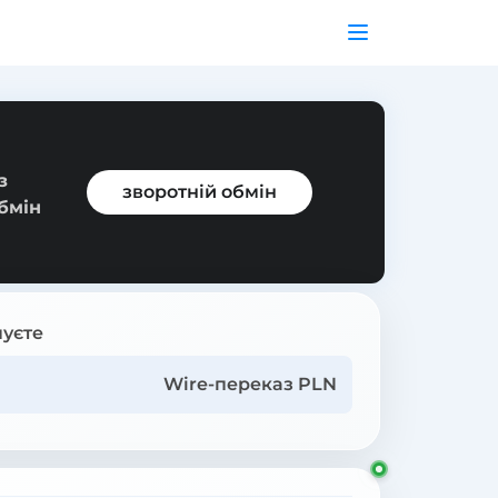
з
зворотній обмін
обмін
уєте
Wire-переказ PLN