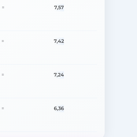
7,57
=
7,42
=
7,24
=
6,36
=