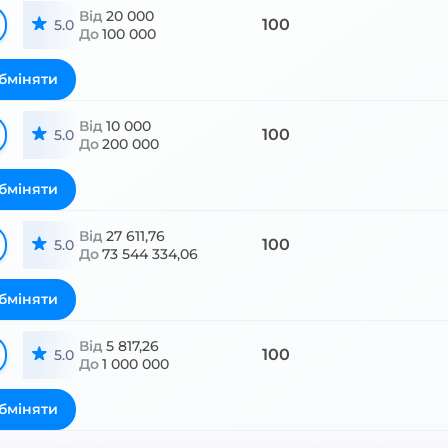
Від
20 000
100
5.0
До
100 000
бміняти
Від
10 000
100
5.0
До
200 000
бміняти
Від
27 611,76
100
5.0
До
73 544 334,06
бміняти
Від
5 817,26
100
5.0
До
1 000 000
бміняти