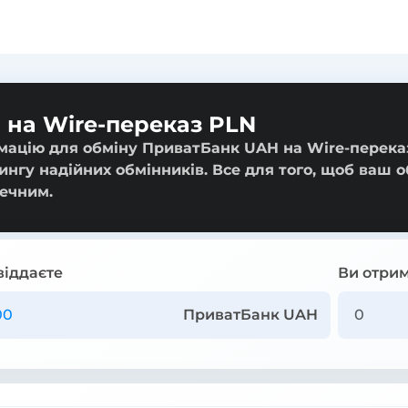
 на Wire-переказ PLN
мацію для обміну ПриватБанк UAH на Wire-перека
тингу надійних обмінників. Все для того, щоб ваш 
ечним.
віддаєте
Ви отрим
ПриватБанк UAH