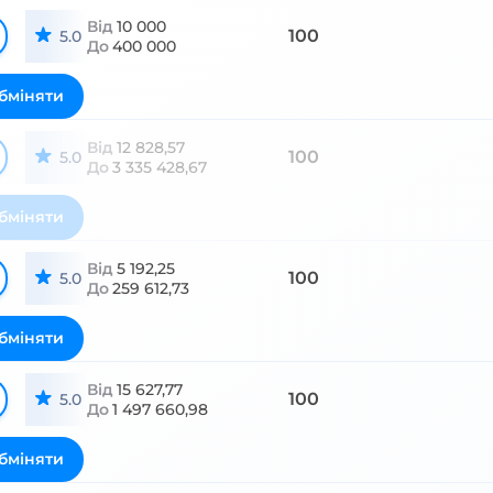
Від
10 000
100
5.0
До
400 000
бміняти
Від
12 828,57
100
5.0
До
3 335 428,67
бміняти
Від
5 192,25
100
5.0
До
259 612,73
бміняти
Від
15 627,77
100
5.0
До
1 497 660,98
бміняти