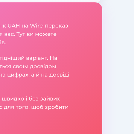
анк UAH на Wire-переказ
 вас. Тут ви можете
ів.
гідніший варіант. На
яться своїм досвідом
а цифрах, а й на досвіді
 швидко і без зайвих
с для того, щоб зробити