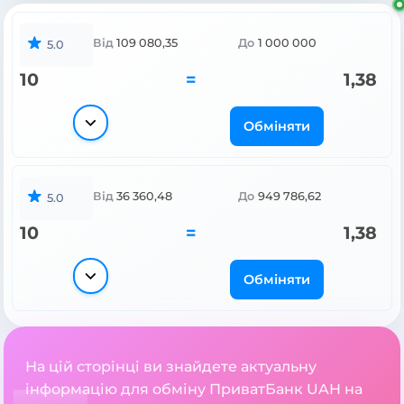
Від
109 080,35
До
1 000 000
5.0
10
=
1,38
Обміняти
Від
36 360,48
До
949 786,62
5.0
10
=
1,38
Обміняти
На цій сторінці ви знайдете актуальну
інформацію для обміну ПриватБанк UAH на