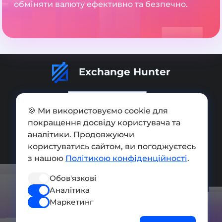
обміняти валюту ефективно та безпечно.
Exchange Hunter
🍪 Ми використовуємо cookie для
покращення досвіду користувача та
Додати обмінник
аналітики. Продовжуючи
користуватись сайтом, ви погоджуєтесь
Мапа сайту
з нашою
Політикою конфіденційності
.
Press kit
Обов'язкові
Умови використання
Аналітика
Політика конфіденційності
Маркетинг
СОЦ. МЕРЕЖІ