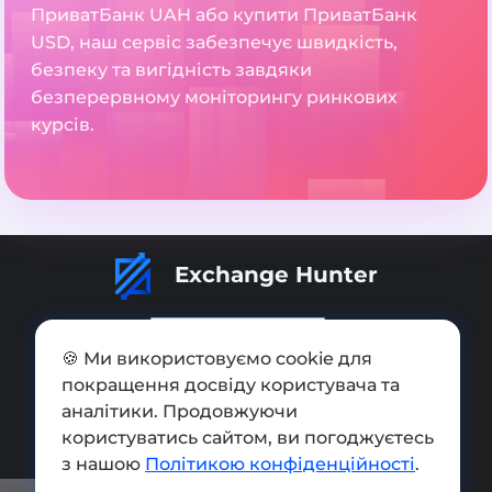
ПриватБанк UAH або купити ПриватБанк
USD, наш сервіс забезпечує швидкість,
безпеку та вигідність завдяки
безперервному моніторингу ринкових
курсів.
Exchange Hunter
🍪 Ми використовуємо cookie для
покращення досвіду користувача та
Додати обмінник
аналітики. Продовжуючи
користуватись сайтом, ви погоджуєтесь
Мапа сайту
з нашою
Політикою конфіденційності
.
Press kit