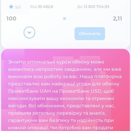
Від
35 482,8
До
12 300 704,93
5.0
100
=
2,11
Обміняти
Знайти оптимальні курси обміну може
виявитись непростим завданням, але ми вже
виконали всю роботу за вас. Наша платформа
представляє вам найкращі угоди для обміну
ПриватБанк UAH на ПриватБанк USD, щоб
максимізувати вашу економію та отримані
вигоди. Всі обмінники, представлені у нас,
пройшли ретельну перевірку та аналіз,
гарантуючи вам безпеку та надійність при
кожній операції. Чи потрібно вам продати