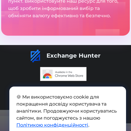
пункт. Використовуйте наш ресурс для того,
щоб зробити інформований вибір та
обміняти валюту ефективно та безпечно.
Exchange Hunter
Додати обмінник
🍪 Ми використовуємо cookie для
Мапа сайту
покращення досвіду користувача та
Press kit
аналітики. Продовжуючи користуватись
сайтом, ви погоджуєтесь з нашою
Умови використання
Політикою конфіденційності
.