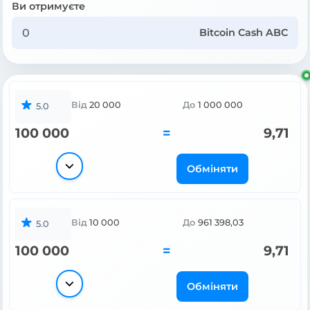
Ви отримуєте
Bitcoin Cash ABC
Від
20 000
До
1 000 000
5.0
100 000
=
9,71
Обміняти
Від
10 000
До
961 398,03
5.0
100 000
=
9,71
Обміняти