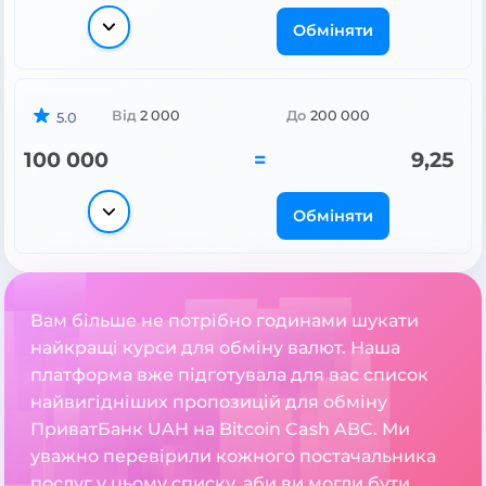
Обміняти
Від
2 000
До
200 000
5.0
100 000
=
9,25
Обміняти
Вам більше не потрібно годинами шукати
найкращі курси для обміну валют. Наша
платформа вже підготувала для вас список
найвигідніших пропозицій для обміну
ПриватБанк UAH на Bitcoin Cash ABC. Ми
уважно перевірили кожного постачальника
послуг у цьому списку, аби ви могли бути