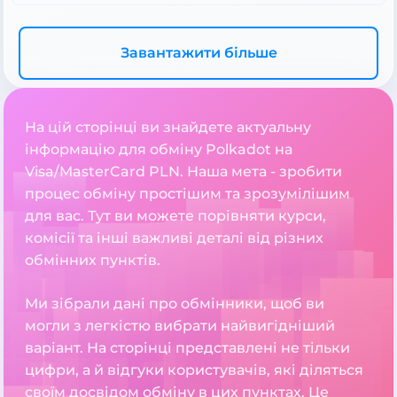
Завантажити більше
На цій сторінці ви знайдете актуальну
інформацію для обміну Polkadot на
Visa/MasterCard PLN. Наша мета - зробити
процес обміну простішим та зрозумілішим
для вас. Тут ви можете порівняти курси,
комісії та інші важливі деталі від різних
обмінних пунктів.
Ми зібрали дані про обмінники, щоб ви
могли з легкістю вибрати найвигідніший
варіант. На сторінці представлені не тільки
цифри, а й відгуки користувачів, які діляться
своїм досвідом обміну в цих пунктах. Це