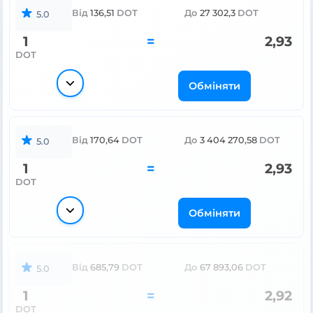
Від
136,51
DOT
До
27 302,3
DOT
5.0
1
=
2,93
DOT
Обміняти
Від
170,64
DOT
До
3 404 270,58
DOT
5.0
1
=
2,93
DOT
Обміняти
Від
685,79
DOT
До
67 893,06
DOT
5.0
1
=
2,92
DOT