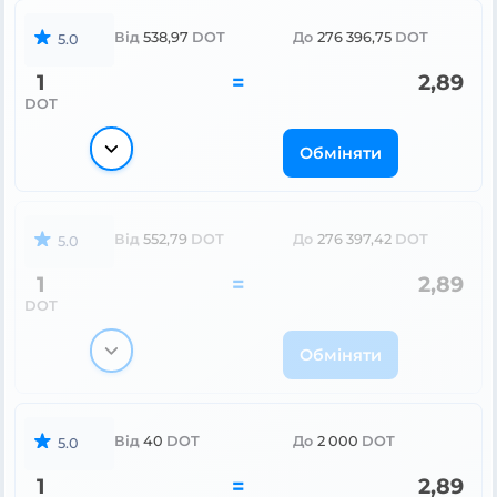
Від
538,97
DOT
До
276 396,75
DOT
5.0
1
=
2,89
DOT
Обміняти
Від
552,79
DOT
До
276 397,42
DOT
5.0
1
=
2,89
DOT
Обміняти
Від
40
DOT
До
2 000
DOT
5.0
1
=
2,89