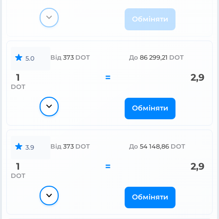
Обміняти
Від
373
DOT
До
86 299,21
DOT
5.0
1
=
2,9
DOT
Обміняти
Від
373
DOT
До
54 148,86
DOT
3.9
1
=
2,9
DOT
Обміняти