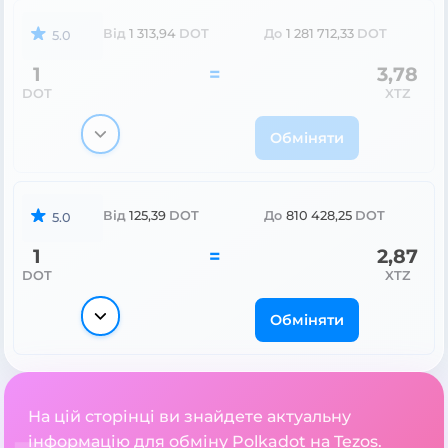
Від
1 313,94
DOT
До
1 281 712,33
DOT
5.0
1
=
3,78
DOT
XTZ
Обміняти
Від
125,39
DOT
До
810 428,25
DOT
5.0
1
=
2,87
DOT
XTZ
Обміняти
На цій сторінці ви знайдете актуальну
інформацію для обміну Polkadot на Tezos.