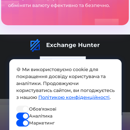
обміняти валюту ефективно та безпечно.
Exchange Hunter
🍪 Ми використовуємо cookie для
покращення досвіду користувача та
Додати обмінник
аналітики. Продовжуючи
Мапа сайту
користуватись сайтом, ви погоджуєтесь
з нашою
Політикою конфіденційності
.
Press kit
Обов'язкові
Умови використання
Аналітика
Політика конфіденційності
Маркетинг