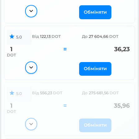
Обміняти
Від
122,13
DOT
До
27 604,66
DOT
5.0
1
=
36,23
DOT
Обміняти
Від
556,23
DOT
До
275 681,56
DOT
5.0
1
=
35,96
DOT
Обміняти