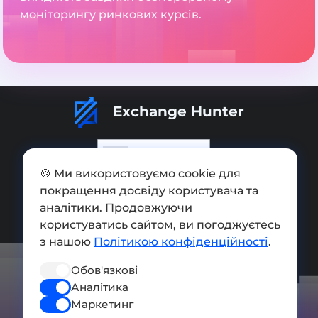
моніторингу ринкових курсів.
Exchange Hunter
🍪 Ми використовуємо cookie для
покращення досвіду користувача та
Додати обмінник
аналітики. Продовжуючи
Мапа сайту
користуватись сайтом, ви погоджуєтесь
з нашою
Політикою конфіденційності
.
Press kit
Обов'язкові
Умови використання
Аналітика
Політика конфіденційності
Маркетинг