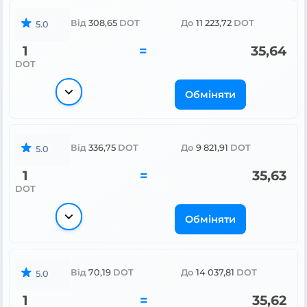
Від
308,65
DOT
До
11 223,72
DOT
5.0
1
=
35,64
DOT
Обміняти
Від
336,75
DOT
До
9 821,91
DOT
5.0
1
=
35,63
DOT
Обміняти
Від
70,19
DOT
До
14 037,81
DOT
5.0
1
=
35,62