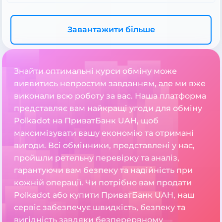
Завантажити більше
Знайти оптимальні курси обміну може
виявитись непростим завданням, але ми вже
виконали всю роботу за вас. Наша платформа
представляє вам найкращі угоди для обміну
Polkadot на ПриватБанк UAH, щоб
максимізувати вашу економію та отримані
вигоди. Всі обмінники, представлені у нас,
пройшли ретельну перевірку та аналіз,
гарантуючи вам безпеку та надійність при
кожній операції. Чи потрібно вам продати
Polkadot або купити ПриватБанк UAH, наш
сервіс забезпечує швидкість, безпеку та
вигідність завдяки безперервному