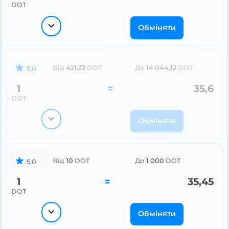
DOT
Обміняти
Від
421,32
DOT
До
14 044,12
DOT
5.0
1
=
35,6
DOT
Обміняти
Від
10
DOT
До
1 000
DOT
5.0
1
=
35,45
DOT
Обміняти