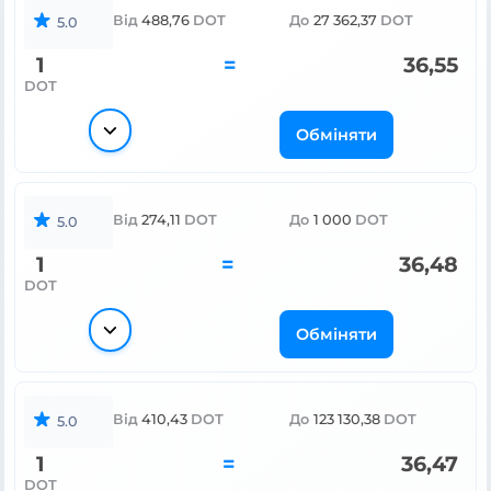
Від
488,76
DOT
До
27 362,37
DOT
5.0
1
=
36,55
DOT
Обміняти
Від
274,11
DOT
До
1 000
DOT
5.0
1
=
36,48
DOT
Обміняти
Від
410,43
DOT
До
123 130,38
DOT
5.0
1
=
36,47
DOT