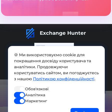
Exchange Hunter
🍪 Ми використовуємо cookie для
покращення досвіду користувача та
Додати обмінник
аналітики. Продовжуючи
Мапа сайту
користуватись сайтом, ви погоджуєтесь
з нашою
Політикою конфіденційності
.
Press kit
Обов'язкові
Умови використання
Аналітика
Політика конфіденційності
Маркетинг
СОЦ. МЕРЕЖІ