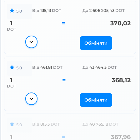
Від
135,13
DOT
До
2 606 205,43
DOT
5.0
1
=
370,02
DOT
Обміняти
Від
461,81
DOT
До
43 464,3
DOT
5.0
1
=
368,12
DOT
Обміняти
Від
815,3
DOT
До
40 765,18
DOT
5.0
1
=
367,96