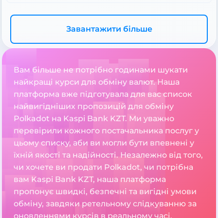
Завантажити більше
Вам більше не потрібно годинами шукати
найкращі курси для обміну валют. Наша
платформа вже підготувала для вас список
найвигідніших пропозицій для обміну
Polkadot на Kaspi Bank KZT. Ми уважно
перевірили кожного постачальника послуг у
цьому списку, аби ви могли бути впевнені у
їхній якості та надійності. Незалежно від того,
чи хочете ви продати Polkadot, чи потрібна
вам Kaspi Bank KZT, наша платформа
пропонує швидкі, безпечні та вигідні умови
обміну, завдяки ретельному слідкуванню за
оновленнями курсів в реальному часі.