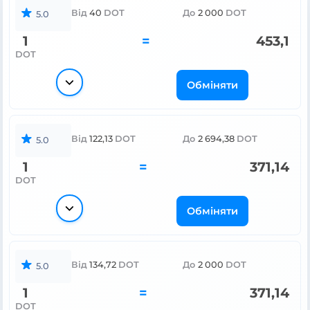
Від
40
DOT
До
2 000
DOT
5.0
1
=
453,1
DOT
Обміняти
Від
122,13
DOT
До
2 694,38
DOT
5.0
1
=
371,14
DOT
Обміняти
Від
134,72
DOT
До
2 000
DOT
5.0
1
=
371,14
DOT