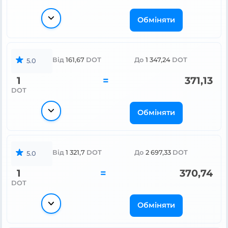
Обміняти
Від
161,67
DOT
До
1 347,24
DOT
5.0
1
=
371,13
DOT
Обміняти
Від
1 321,7
DOT
До
2 697,33
DOT
5.0
1
=
370,74
DOT
Обміняти