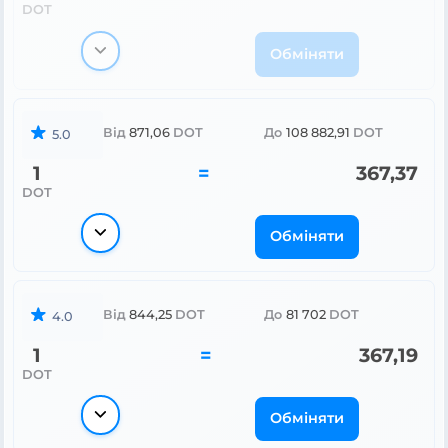
DOT
Обміняти
Від
871,06
DOT
До
108 882,91
DOT
5.0
1
=
367,37
DOT
Обміняти
Від
844,25
DOT
До
81 702
DOT
4.0
1
=
367,19
DOT
Обміняти