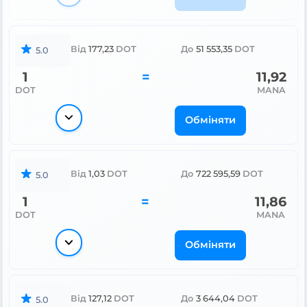
Від
177,23
DOT
До
51 553,35
DOT
5.0
1
=
11,92
DOT
MANA
Обміняти
Від
1,03
DOT
До
722 595,59
DOT
5.0
1
=
11,86
DOT
MANA
Обміняти
Від
127,12
DOT
До
3 644,04
DOT
5.0