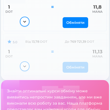
1
=
11,8
DOT
MANA
Обміняти
Від
13,78
DOT
До
769 721,39
DOT
5.0
1
=
11,13
DOT
MANA
Обміняти
Знайти оптимальні курси обміну може
виявитись непростим завданням, але ми вже
виконали всю роботу за вас. Наша платформа
представляє вам найкращі угоди для обміну