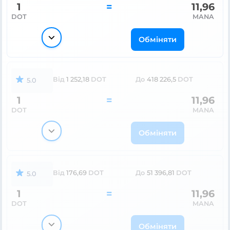
1
=
11,96
DOT
MANA
Обміняти
Від
1 252,18
DOT
До
418 226,5
DOT
5.0
1
=
11,96
DOT
MANA
Обміняти
Від
176,69
DOT
До
51 396,81
DOT
5.0
1
=
11,96
DOT
MANA
Обміняти