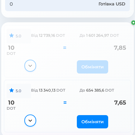
Готівка USD
Від
12 739,16
DOT
До
1 601 264,97
DOT
5.0
10
=
7,85
DOT
Обміняти
Від
13 340,13
DOT
До
654 385,6
DOT
5.0
10
=
7,65
DOT
Обміняти