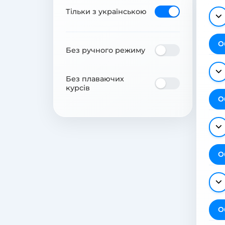
Тільки з українською
О
Без ручного режиму
Без плаваючих
курсів
О
О
О