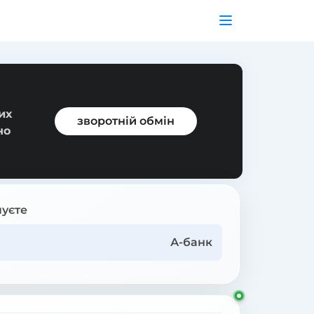
их
зворотній обмін
но
уєте
А-банк