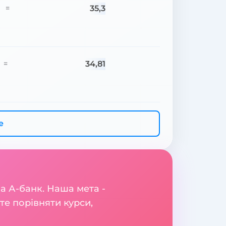
35,3
=
34,81
=
е
на А-банк. Наша мета -
те порівняти курси,