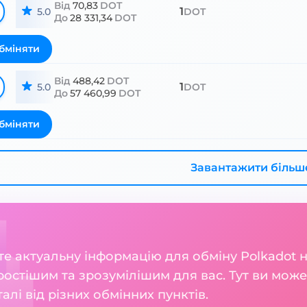
Від
70,83
DOT
1
5.0
DOT
До
28 331,34
DOT
бміняти
Від
488,42
DOT
1
5.0
DOT
До
57 460,99
DOT
бміняти
Завантажити більш
ете актуальну інформацію для обміну Polkadot 
остішим та зрозумілішим для вас. Тут ви може
талі від різних обмінних пунктів.