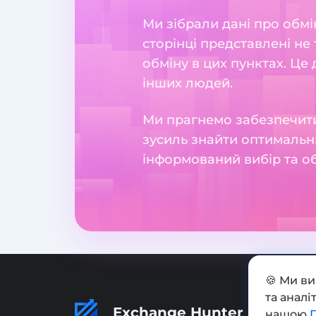
Ми зібрали дані про обмі
сторінці представлені не 
обміну в цих пунктах. Це
інших людей.
Ми прагнемо забезпечити
зусиль знайти оптимальн
інформований вибір та о
🍪 Ми в
та анал
Exchange Hunter
нашою