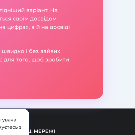
гідніший варіант. На
яться своїм досвідом
а цифрах, а й на досвіді
 швидко і без зайвих
с для того, щоб зробити
тувача
уєтесь з
СОЦ. МЕРЕЖІ