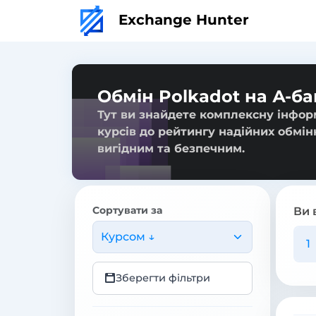
Exchange Hunter
Обмін Polkadot на А-ба
Тут ви знайдете комплексну інформ
курсів до рейтингу надійних обмін
вигідним та безпечним.
Сортувати за
Ви 
Курсом ↓
Зберегти фільтри