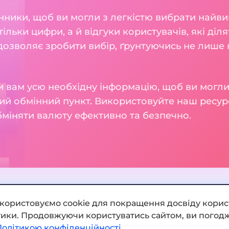
нники, щоб ви могли з легкістю вибрати найви
тільки цифри, а й відгуки користувачів, які діл
 дозволяє зробити вибір, ґрунтуючись не лише н
 вам усю необхідну інформацію, щоб ви могли
ий обмінний пункт. Використовуйте наш ресур
бміняти валюту ефективно та безпечно.
икористовуємо cookie для покращення досвіду корис
ітики. Продовжуючи користуватись сайтом, ви погодж
Додати обмінник
Політикою конфіденційності
.