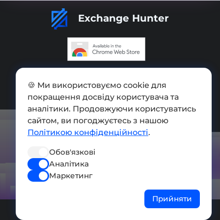
Exchange Hunter
Додати обмінник
🍪 Ми використовуємо cookie для
Мапа сайту
покращення досвіду користувача та
аналітики. Продовжуючи користуватись
Press kit
сайтом, ви погоджуєтесь з нашою
Умови використання
Політикою конфіденційності
.
Політика конфіденційності
Обов'язкові
Аналітика
СОЦ. МЕРЕЖІ
Маркетинг
Прийняти