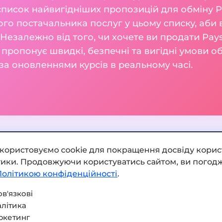
список найвигідніших пропозицій для обміну Pa
о постачальника послуг у цьому списку, аби в
і. Незалежно від того, чи хочете ви продати Pay
 пропонує швидкі, безпечні та вигідні умови о
а оновленнями курсів в реальному часі.
икористовуємо cookie для покращення досвіду корис
ітики. Продовжуючи користуватись сайтом, ви погодж
Додати обмінник
Політикою конфіденційності
.
Мапа сайту
в'язкові
літика
Press kit
ркетинг