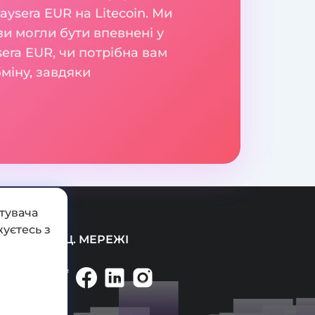
ysera EUR на Litecoin. Ми
и могли бути впевнені у
sera EUR, чи потрібна вам
бміну, завдяки
тувача
уєтесь з
СОЦ. МЕРЕЖІ