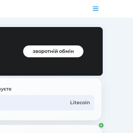
зворотній обмін
уєте
Litecoin