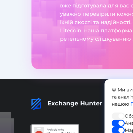
вже підготувала для вас 
уважно перевірили кожног
їхній якості та надійност
Litecoin, наша платформа
ретельному слідкуванню з
🍪 Ми в
та анал
Exchange Hunter
нашою
Обо
Ана
Ма